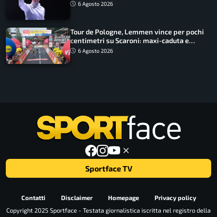
lavoro dà sempre i suoi frutti”
6 Agosto 2026
Tour de Pologne, Lemmen vince per pochi
centimetri su Scaroni: maxi-caduta e
tappa accorciata
6 Agosto 2026
Sportface TV
Contatti
Disclaimer
Homepage
Privacy policy
Copyright 2025 Sportface - Testata giornalistica iscritta nel registro della