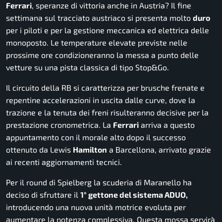
Ferrari
, speranze di vittoria anche in Austria? Il fine
settimana sul tracciato austriaco si presenta molto
duro
per i piloti e per la gestione meccanica ed elettrica delle
monoposto. Le temperature elevate previste nelle
prossime ore condizioneranno la messa a punto delle
vetture su una pista classica di tipo Stop&Go.
Il circuito della RB si caratterizza per brusche frenate e
repentine accelerazioni in uscita dalle curve, dove la
trazione e la tenuta dei freni risulteranno decisive per la
prestazione cronometrica. La
Ferrari
arriva a questo
appuntamento con il morale alto dopo il successo
ottenuto da Lewis
Hamilton
a Barcellona, arrivato grazie
ai recenti aggiornamenti tecnici.
Per il round di Spielberg la scuderia di Maranello ha
deciso di sfruttare il
1° gettone del sistema ADUO,
introducendo una nuova unità motrice evoluta per
aumentare la potenza complessiva. Questa mossa servirà