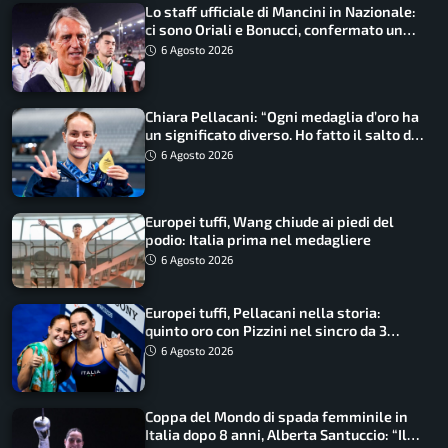
Lo staff ufficiale di Mancini in Nazionale:
ci sono Oriali e Bonucci, confermato un
ritorno
6 Agosto 2026
Chiara Pellacani: “Ogni medaglia d’oro ha
un significato diverso. Ho fatto il salto di
qualità”
6 Agosto 2026
Europei tuffi, Wang chiude ai piedi del
podio: Italia prima nel medagliere
6 Agosto 2026
Europei tuffi, Pellacani nella storia:
quinto oro con Pizzini nel sincro da 3
metri
6 Agosto 2026
Coppa del Mondo di spada femminile in
Italia dopo 8 anni, Alberta Santuccio: “Il