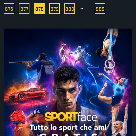
...
876
877
878
879
880
885