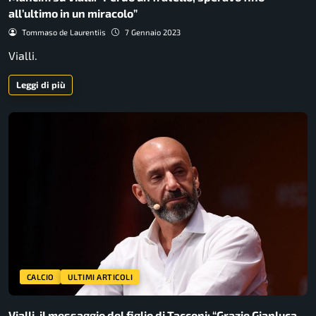
all’ultimo in un miracolo”
Tommaso de Laurentiis
7 Gennaio 2023
Vialli.
Leggi di più
CALCIO
ULTIMI ARTICOLI
Vialli, il messaggio del figlio di Tacconi: “Grazie Gianluca,