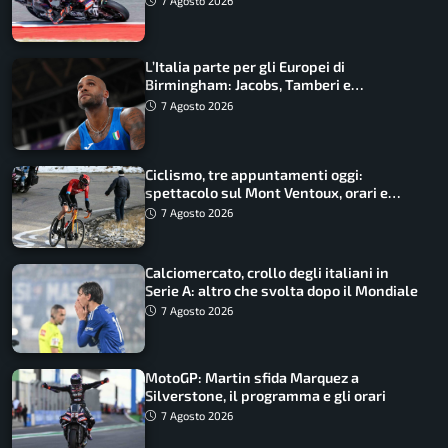
7 Agosto 2026
L’Italia parte per gli Europei di
Birmingham: Jacobs, Tamberi e
Battocletti guidano una spedizione
7 Agosto 2026
record
Ciclismo, tre appuntamenti oggi:
spettacolo sul Mont Ventoux, orari e
come vederli
7 Agosto 2026
Calciomercato, crollo degli italiani in
Serie A: altro che svolta dopo il Mondiale
7 Agosto 2026
MotoGP: Martin sfida Marquez a
Silverstone, il programma e gli orari
7 Agosto 2026