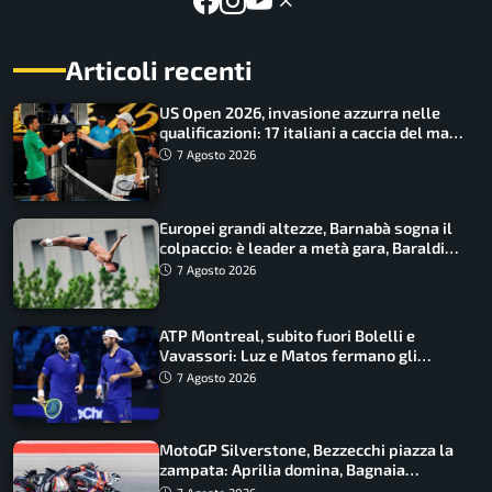
Articoli recenti
US Open 2026, invasione azzurra nelle
qualificazioni: 17 italiani a caccia del main
draw
7 Agosto 2026
Europei grandi altezze, Barnabà sogna il
colpaccio: è leader a metà gara, Baraldi
ancora in corsa
7 Agosto 2026
ATP Montreal, subito fuori Bolelli e
Vavassori: Luz e Matos fermano gli
azzurri
7 Agosto 2026
MotoGP Silverstone, Bezzecchi piazza la
zampata: Aprilia domina, Bagnaia
costretto al Q1