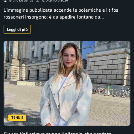
Bruno De Santis
12 Dicembre 2024
L'immagine pubblicata accende le polemiche e i tifosi
rossoneri insorgono: è da spedire lontano da…
Leggi di più
TENNIS
Sinner, Kalinskaya rompe il silenzio: che bordata