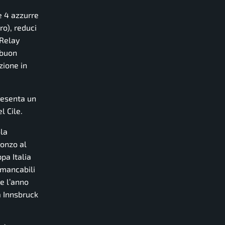
e 4 azzurre
ro), reduci
 Relay
 buon
zione in
resenta un
l Cile.
ola
ronzo al
pa Italia
mmancabili
he l’anno
a Innsbruck