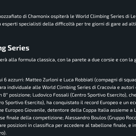
mozzafiato di Chamonix ospiterà le World Climbing Series di L
esperti specialisti della difficoltà per tre giorni di gare ad al
ng Series
erà alla formula classica, con la parete a due corsie e con la 
i 6 azzurri: Matteo Zurloni e Luca Robbiati (compagni di squa
a individuale alle World Climbing Series di Cracovia e autori 
n 8° posizione; Ludovico Fossali (Centro Sportivo Esercito), ch
ro Sportivo Esercito), ha conquistato il record Europeo e un ec
ne Europeo Giovanile, detentore della Coppa Italia assieme a 
e finale della competizione; Alessandro Boulos (Gruppo Rocc
re posizioni in classifica per accedere al tabellone finale, e i
o).