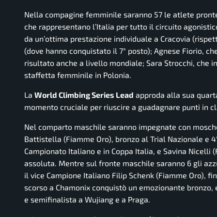
Nella compagine femminile saranno 57 le atlete pronte 
che rappresentano l’Italia per tutto il circuito agonisti
da un’ottima prestazione individuale a Cracovia (rispet
(dove hanno conquistato il 7° posto); Agnese Fiorio, che
risultato anche a livello mondiale; Sara Strocchi, che i
staffetta femminile in Polonia.
La
World Climbing Series Lead
approda alla sua quart
momento cruciale per riuscire a guadagnare punti in cla
Nel comparto maschile saranno impegnate con moschetton
Battistella (Fiamme Oro), bronzo al Trial Nazionale e 4
Campionato Italiano e in Coppa Italia, e Savina Nicelli
assoluta. Mentre sul fronte maschile saranno 6 gli azzu
il vice Campione Italiano Filip Schenk (Fiamme Oro), fin
scorso a Chamonix conquistò un emozionante bronzo, e 
e semifinalista a Wujiang e a Praga.