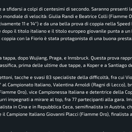
a sfidarsi a colpi di centesimi di secondo. Saranno presenti l
co mondiale di velocità: Giulia Randi e Beatrice Colli (Fiamme O
tivamente 11 e 14°) e da una bella prova di coppia nella Speed
 dopo il titolo italiano e il titolo europeo giovanile punta a un
n coppia con la Fiorio è stata protagonista di una buona presta
a tappa, dopo Wujiang, Praga, e Innsbruck. Questa prova rapp
ssifica, prima delle ultime due tappe, a Koper e a Santiago de
i, tacche e svasi 83 specialiste della difficoltà, fra cui Vi
° al Campionato Italiano, Valentina Arnoldi (Ragni di Lecco), b
 (Fiamme Oro), vice Campionessa Italiana e detentrice della Cop
rri impegnati a mirare al top, fra 77 partecipanti alla gara. I
alista in Cina e in Repubblica Ceca, semifinalista in Austria, c
il Campione Italiano Giovanni Placci (Fiamme Oro), finalista 