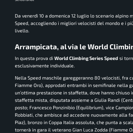
Da venerdì 10 a domenica 12 luglio lo scenario alpino 
Speed, accogliendo i migliori velocisti del mondo e i più 
livello.
Arrampicata, al via le World Climbi
In questa prova di
World Climbing Series Speed
si torn
esclusivamente individuale.
Nella Speed maschile gareggeranno 80 velocisti, fra cu
Fiamme Oro), approdati entrambi in semifinale nella gar
un’ottima prestazione in staffetta, dove hanno chiuso i
staffetta mista, disputata assieme a Giulia Randi (Cent
posto; Francesco Ponzinibio (Equilibrium), vice Campio
Robbiati, che ambisce ad accedere nuovamente alla fas
Piaz), bronzo in Coppa Italia assoluta, che punta a scala
tornerà in gara il veterano Gian Luca Zodda (Fiamme Or