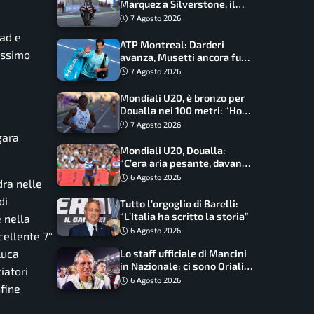
Marquez a Silverstone, il
programma e gli orari
7 Agosto 2026
ead e
ATP Montreal: Darderi
tissimo
avanza, Musetti ancora fuori
con Jodar
7 Agosto 2026
Mondiali U20, è bronzo per
Doualla nei 100 metri: “Ho
scacciato l’ansia”
7 Agosto 2026
gara
Mondiali U20, Doualla:
“C’era aria pesante, davano
le mascherine! Finale? Non
6 Agosto 2026
dra nelle
ho nulla da perdere”
di
Tutto l’orgoglio di Barelli:
“L’Italia ha scritto la storia”
e nella
6 Agosto 2026
cellente 7°
Luca
Lo staff ufficiale di Mancini
in Nazionale: ci sono Oriali e
iatori
Bonucci, confermato un
6 Agosto 2026
nfine
ritorno