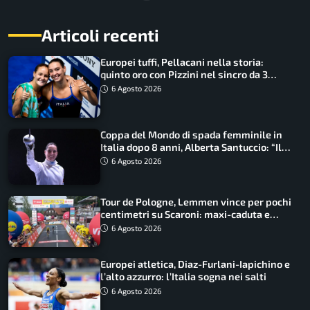
Articoli recenti
Europei tuffi, Pellacani nella storia:
quinto oro con Pizzini nel sincro da 3
metri
6 Agosto 2026
Coppa del Mondo di spada femminile in
Italia dopo 8 anni, Alberta Santuccio: “Il
lavoro dà sempre i suoi frutti”
6 Agosto 2026
Tour de Pologne, Lemmen vince per pochi
centimetri su Scaroni: maxi-caduta e
tappa accorciata
6 Agosto 2026
Europei atletica, Diaz-Furlani-Iapichino e
l’alto azzurro: l’Italia sogna nei salti
6 Agosto 2026