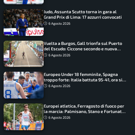
Judo, Assunta Scutto torna in gara al
Grand Prix di Lima: 17 azzurri convocati
6 Agosto 2026
Vuelta a Burgos, Gall trionfa sul Puerto
del Escudo: Ciccone secondo e nuova
maglia di leader
6 Agosto 2026
Europeo Under 18 femminile, Spagna
troppo forte: Italia battuta 95-41, ora si
gioca il Mondiale
6 Agosto 2026
Europei atletica, Ferragosto di fuoco per
la marcia: Palmisano, Stano e Fortunato
guidano l’Italia
6 Agosto 2026