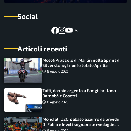
Social
Articoli recenti
MotoGP: assolo di Martin nella Sprint di
Silverstone, trionfo totale Aprilia
8 Agosto 2026
Tuffi, doppio argento a Parigi: brillano
Barnabà e Cosetti
8 Agosto 2026
Mondiali U20, sabato azzurro da brividi:
Di Fabio e Inzoli sognano le medaglie,
Castellani e Succo in finale
8 Agosto 2026