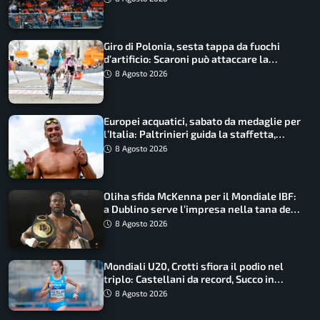
Giro di Polonia, sesta tappa da fuochi
d’artificio: Scaroni può attaccare la
maglia di Lemmen
8 Agosto 2026
Europei acquatici, sabato da medaglie per
l’Italia: Paltrinieri guida la staffetta,
Barnabà sogna l’oro dalle grandi altezze
8 Agosto 2026
Oliha sfida McKenna per il Mondiale IBF:
a Dublino serve l’impresa nella tana del
lupo
8 Agosto 2026
Mondiali U20, Crotti sfiora il podio nel
triplo: Castellani da record, Succo in
finale
8 Agosto 2026