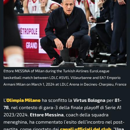
Ettore MESSINA of Milan during the Turkish Airlines EuroLeague
basketball match between LDLC ASVEL Villeurbanne and EA7 Emporio
Armani Milan on March 1, 2024 at LDLC Arena in Decines-Charpieu, France
L’
Olimpia Milano
ha sconfitto la
Virtus Bologna
per
81-
78
, nel contesto di gara-3 della finale playoff di Serie A1
2023/2024.
Ettore Messina
, coach della squadra
meneghina, ha commentato l’esito dell’incontro nel post-
partita, come riportato dai
canali ufficiali del club
:
“
Una