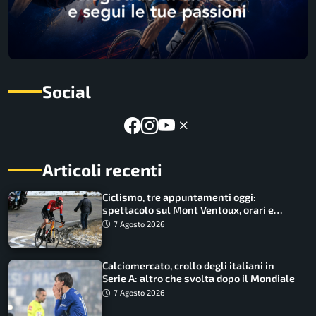
Social
Articoli recenti
Ciclismo, tre appuntamenti oggi:
spettacolo sul Mont Ventoux, orari e
come vederli
7 Agosto 2026
Calciomercato, crollo degli italiani in
Serie A: altro che svolta dopo il Mondiale
7 Agosto 2026