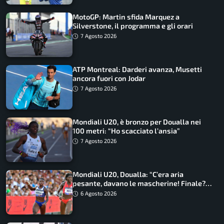
MotoGP: Martin sfida Marquez a
Silverstone, il programma e gli orari
7 Agosto 2026
ATP Montreal: Darderi avanza, Musetti
ancora fuori con Jodar
7 Agosto 2026
Mondiali U20, è bronzo per Doualla nei
100 metri: “Ho scacciato l’ansia”
7 Agosto 2026
Mondiali U20, Doualla: “C’era aria
pesante, davano le mascherine! Finale?
Non ho nulla da perdere”
6 Agosto 2026