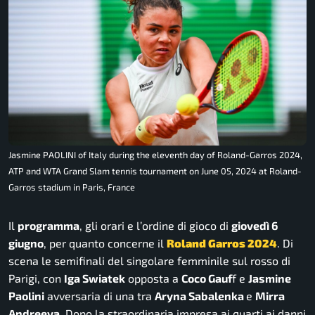
Jasmine PAOLINI of Italy during the eleventh day of Roland-Garros 2024,
ATP and WTA Grand Slam tennis tournament on June 05, 2024 at Roland-
Garros stadium in Paris, France
Il
programma
, gli orari e l’ordine di gioco di
giovedì 6
giugno
, per quanto concerne il
Roland Garros 2024
. Di
scena le semifinali del singolare femminile sul rosso di
Parigi, con
Iga Swiatek
opposta a
Coco Gauf
f e
Jasmine
Paolini
avversaria di una tra
Aryna Sabalenka
e
Mirra
Andreeva
. Dopo la straordinaria impresa ai quarti ai danni