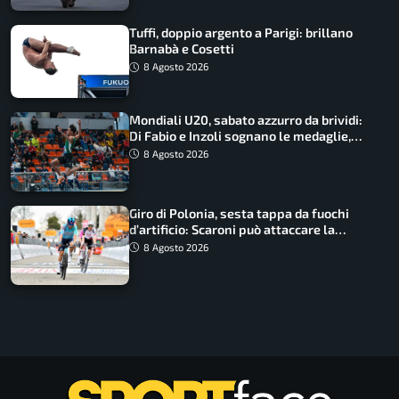
Tuffi, doppio argento a Parigi: brillano
Barnabà e Cosetti
8 Agosto 2026
Mondiali U20, sabato azzurro da brividi:
Di Fabio e Inzoli sognano le medaglie,
Castellani e Succo in finale
8 Agosto 2026
Giro di Polonia, sesta tappa da fuochi
d’artificio: Scaroni può attaccare la
maglia di Lemmen
8 Agosto 2026