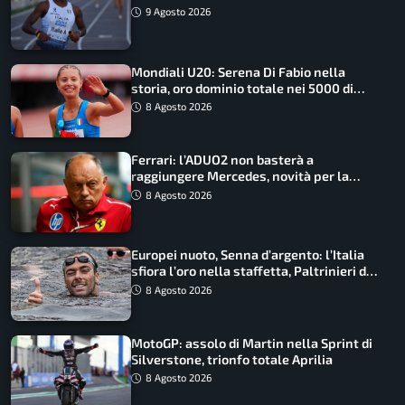
straordinaria
9 Agosto 2026
Mondiali U20: Serena Di Fabio nella
storia, oro dominio totale nei 5000 di
marcia
8 Agosto 2026
Ferrari: l’ADUO2 non basterà a
raggiungere Mercedes, novità per la
Macarena
8 Agosto 2026
Europei nuoto, Senna d’argento: l’Italia
sfiora l’oro nella staffetta, Paltrinieri da
urlo, il bilancio azzurro
8 Agosto 2026
MotoGP: assolo di Martin nella Sprint di
Silverstone, trionfo totale Aprilia
8 Agosto 2026