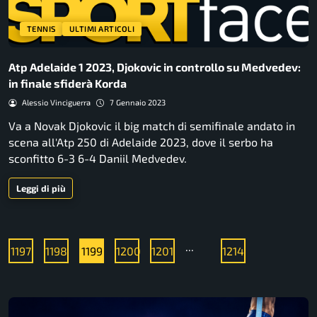
TENNIS
ULTIMI ARTICOLI
Atp Adelaide 1 2023, Djokovic in controllo su Medvedev:
in finale sfiderà Korda
Alessio Vinciguerra
7 Gennaio 2023
Va a Novak Djokovic il big match di semifinale andato in
scena all'Atp 250 di Adelaide 2023, dove il serbo ha
sconfitto 6-3 6-4 Daniil Medvedev.
Leggi di più
...
1197
1198
1199
1200
1201
1214