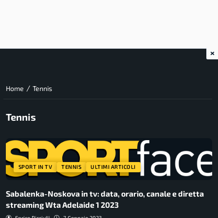
×
/
Home
Tennis
Tennis
SPORT IN TV
TENNIS
ULTIMI ARTICOLI
Sabalenka-Noskova in tv: data, orario, canale e diretta
streaming Wta Adelaide 1 2023
Enrico Ricciulli
7 Gennaio 2023