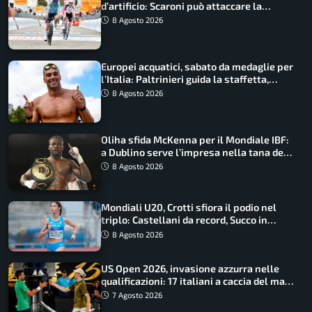
d’artificio: Scaroni può attaccare la
maglia di Lemmen
8 Agosto 2026
Europei acquatici, sabato da medaglie per
l’Italia: Paltrinieri guida la staffetta,
Barnabà sogna l’oro dalle grandi altezze
8 Agosto 2026
Oliha sfida McKenna per il Mondiale IBF:
a Dublino serve l’impresa nella tana del
lupo
8 Agosto 2026
Mondiali U20, Crotti sfiora il podio nel
triplo: Castellani da record, Succo in
finale
8 Agosto 2026
US Open 2026, invasione azzurra nelle
qualificazioni: 17 italiani a caccia del main
draw
7 Agosto 2026