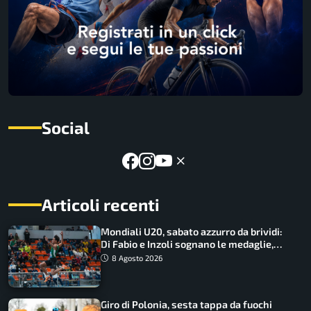
Social
Articoli recenti
Mondiali U20, sabato azzurro da brividi:
Di Fabio e Inzoli sognano le medaglie,
Castellani e Succo in finale
8 Agosto 2026
Giro di Polonia, sesta tappa da fuochi