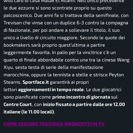
wild card di casa Malak El Allami. Nell’unico precedente
le due azzurre si sono scontrate proprio su questo
palcoscenico. Due anni fa si trattava della semifinale, con
Trevisan che vinse con un duplice 6-3 contro la compagna
di Nazionale, per poi andare a sollevare il titolo, il suo
unico a livello di circuito maggiore. Secondo le quote dei
bookmakers
sarà proprio quest’ultima a partire
leggermente favorita. In palio per la vincitrice c’è un
quarto di finale abbordabile contro una tra la cinese Wang
Xiyu, sesta testa di serie della manifestazione
marocchina, oppure la tennista a stelle e strisce Peyton
Stearns.
Sportface.it
garantirà ai propri
lettori
aggiornamenti in tempo reale
. Le due giocatrici
sono pianificate come
primo incontro di giornata
sul
Centre Court
, con
inizio fissato a partire dalle ore 12.00
italiane (le 11.00 locali)
.
COME SEGUIRE TREVISAN-BRONZETTI IN TV