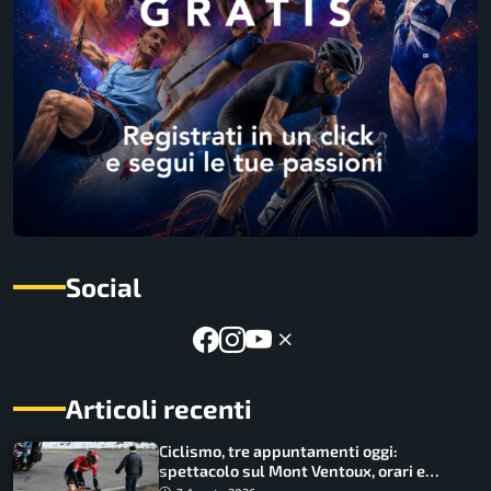
Social
Articoli recenti
Ciclismo, tre appuntamenti oggi:
spettacolo sul Mont Ventoux, orari e
come vederli