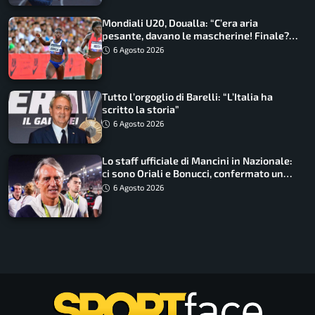
Mondiali U20, Doualla: “C’era aria
pesante, davano le mascherine! Finale?
Non ho nulla da perdere”
6 Agosto 2026
Tutto l’orgoglio di Barelli: “L’Italia ha
scritto la storia”
6 Agosto 2026
Lo staff ufficiale di Mancini in Nazionale:
ci sono Oriali e Bonucci, confermato un
ritorno
6 Agosto 2026