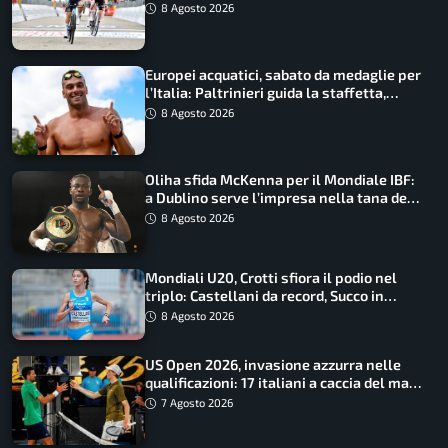
maglia di Lemmen
8 Agosto 2026
Europei acquatici, sabato da medaglie per
l’Italia: Paltrinieri guida la staffetta,
Barnabà sogna l’oro dalle grandi altezze
8 Agosto 2026
Oliha sfida McKenna per il Mondiale IBF:
a Dublino serve l’impresa nella tana del
lupo
8 Agosto 2026
Mondiali U20, Crotti sfiora il podio nel
triplo: Castellani da record, Succo in
finale
8 Agosto 2026
US Open 2026, invasione azzurra nelle
qualificazioni: 17 italiani a caccia del main
draw
7 Agosto 2026