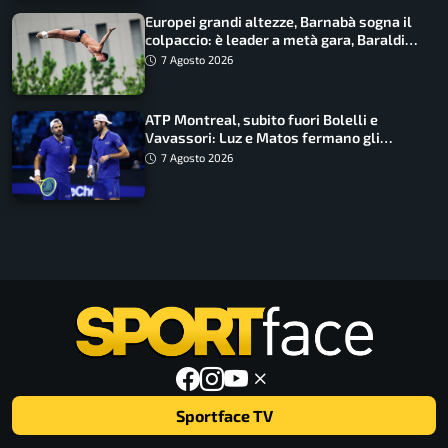
Europei grandi altezze, Barnabà sogna il
colpaccio: è leader a metà gara, Baraldi
ancora in corsa
7 Agosto 2026
ATP Montreal, subito fuori Bolelli e
Vavassori: Luz e Matos fermano gli
azzurri
7 Agosto 2026
Sportface TV