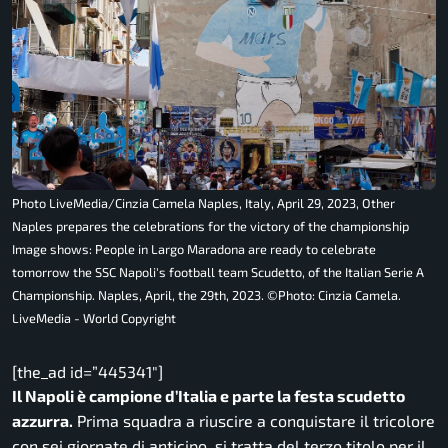
Photo LiveMedia/Cinzia Camela Naples, Italy, April 29, 2023, Other
Naples prepares the celebrations for the victory of the championship
Image shows: People in Largo Maradona are ready to celebrate
tomorrow the SSC Napoli's football team Scudetto, of the Italian Serie A
Championship. Naples, April, the 29th, 2023. ©Photo: Cinzia Camela.
LiveMedia - World Copyright
[the_ad id=”445341″]
Il Napoli è campione d’Italia e parte la festa scudetto
azzurra.
Prima squadra a riuscire a conquistare il tricolore
con sei giornate di anticipo, si tratta del terzo titolo per il