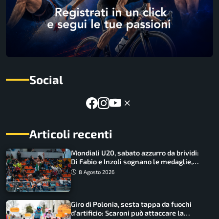
Social
Articoli recenti
Mondiali U20, sabato azzurro da brividi:
Di Fabio e Inzoli sognano le medaglie,
Castellani e Succo in finale
8 Agosto 2026
Giro di Polonia, sesta tappa da fuochi
d’artificio: Scaroni può attaccare la