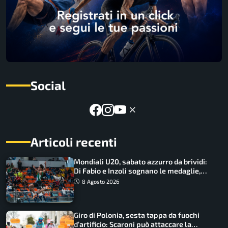
Social
Articoli recenti
Mondiali U20, sabato azzurro da brividi:
Di Fabio e Inzoli sognano le medaglie,
Castellani e Succo in finale
8 Agosto 2026
Giro di Polonia, sesta tappa da fuochi
d’artificio: Scaroni può attaccare la