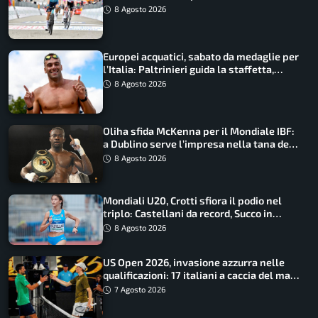
maglia di Lemmen
8 Agosto 2026
Europei acquatici, sabato da medaglie per
l’Italia: Paltrinieri guida la staffetta,
Barnabà sogna l’oro dalle grandi altezze
8 Agosto 2026
Oliha sfida McKenna per il Mondiale IBF:
a Dublino serve l’impresa nella tana del
lupo
8 Agosto 2026
Mondiali U20, Crotti sfiora il podio nel
triplo: Castellani da record, Succo in
finale
8 Agosto 2026
US Open 2026, invasione azzurra nelle
qualificazioni: 17 italiani a caccia del main
draw
7 Agosto 2026