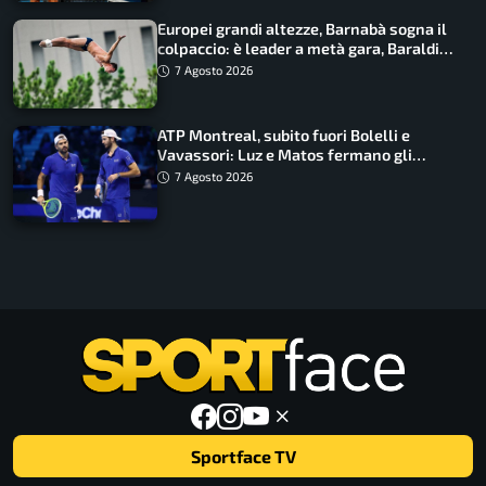
Europei grandi altezze, Barnabà sogna il
colpaccio: è leader a metà gara, Baraldi
ancora in corsa
7 Agosto 2026
ATP Montreal, subito fuori Bolelli e
Vavassori: Luz e Matos fermano gli
azzurri
7 Agosto 2026
Sportface TV