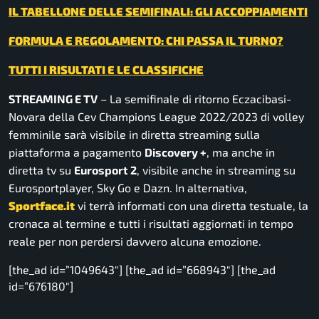
IL TABELLONE DELLE SEMIFINALI: GLI ACCOPPIAMENTI
FORMULA E REGOLAMENTO: CHI PASSA IL TURNO?
TUTTI I RISULTATI E LE CLASSIFICHE
STREAMING E TV
– La semifinale di ritorno Eczacibasi-
Novara della Cev Champions League 2022/2023 di volley
femminile sarà visibile in diretta streaming sulla
piattaforma a pagamento
Discover
y
+
, ma anche in
diretta tv su
Eurosport 2
, visibile anche in streaming su
Eurosportplayer, Sky Go e Dazn. In alternativa,
Sportface.it
vi terrà informati con una diretta testuale, la
cronaca al termine e tutti i risultati aggiornati in tempo
reale per non perdersi davvero alcuna emozione.
[the_ad id=”1049643″] [the_ad id=”668943″] [the_ad
id=”676180″]