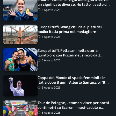
un significato diverso. Ho fatto il salto di
qualità”
6 Agosto 2026
Europei tuffi, Wang chiude ai piedi del
podio: Italia prima nel medagliere
6 Agosto 2026
Europei tuffi, Pellacani nella storia:
quinto oro con Pizzini nel sincro da 3
metri
6 Agosto 2026
Coppa del Mondo di spada femminile in
Italia dopo 8 anni, Alberta Santuccio: “Il
lavoro dà sempre i suoi frutti”
6 Agosto 2026
Tour de Pologne, Lemmen vince per pochi
centimetri su Scaroni: maxi-caduta e
tappa accorciata
6 Agosto 2026