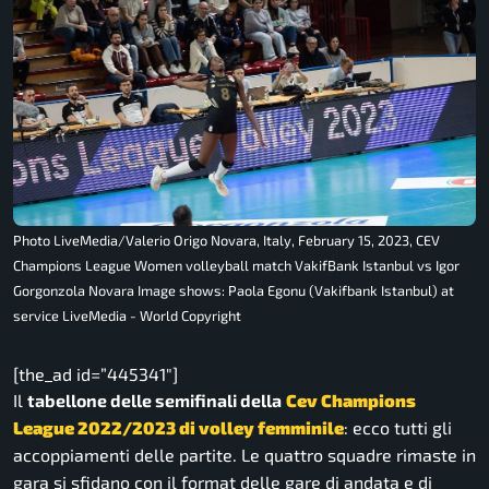
Photo LiveMedia/Valerio Origo Novara, Italy, February 15, 2023, CEV
Champions League Women volleyball match VakifBank Istanbul vs Igor
Gorgonzola Novara Image shows: Paola Egonu (Vakifbank Istanbul) at
service LiveMedia - World Copyright
[the_ad id=”445341″]
Il
tabellone delle semifinali della
Cev Champions
League 2022/2023 di volley femminile
: ecco tutti gli
accoppiamenti delle partite. Le quattro squadre rimaste in
gara si sfidano con il format delle gare di andata e di