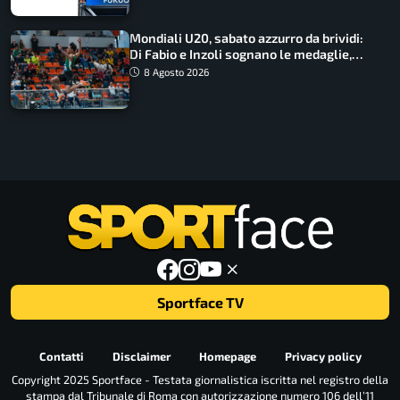
Mondiali U20, sabato azzurro da brividi:
Di Fabio e Inzoli sognano le medaglie,
Castellani e Succo in finale
8 Agosto 2026
Sportface TV
Contatti
Disclaimer
Homepage
Privacy policy
Copyright 2025 Sportface - Testata giornalistica iscritta nel registro della
stampa dal Tribunale di Roma con autorizzazione numero 106 dell’11