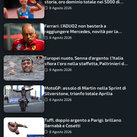
storia, oro dominio totale nei 5000 di
marcia
8 Agosto 2026
Ferrari: l’ADUO2 non basterà a
raggiungere Mercedes, novità per la
Macarena
8 Agosto 2026
Europei nuoto, Senna d’argento: l’Italia
sfiora l’oro nella staffetta, Paltrinieri da
urlo, il bilancio azzurro
8 Agosto 2026
MotoGP: assolo di Martin nella Sprint di
Silverstone, trionfo totale Aprilia
8 Agosto 2026
Tuffi, doppio argento a Parigi: brillano
Barnabà e Cosetti
8 Agosto 2026