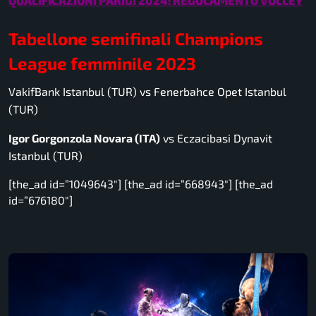
QUALIFICAZIONI PARIGI 2024: REGOLAMENTO VOLLEY
Tabellone semifinali Champions
League femminile 2023
VakifBank Istanbul (TUR) vs Fenerbahce Opet Istanbul
(TUR)
Igor Gorgonzola Novara (ITA)
vs Eczacibasi Dynavit
Istanbul (TUR)
[the_ad id=”1049643″] [the_ad id=”668943″] [the_ad
id=”676180″]