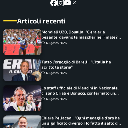
Articoli recenti
Mondiali U20, Doualla: “C’era aria
pesante, davano le mascherine! Finale?
Non ho nulla da perdere”
6 Agosto 2026
Tutto l’orgoglio di Barelli: “L’Italia ha
scritto la storia”
6 Agosto 2026
Lo staff ufficiale di Mancini in Nazionale:
ci sono Oriali e Bonucci, confermato un
ritorno
6 Agosto 2026
Chiara Pellacani: “Ogni medaglia d’oro ha
un significato diverso. Ho fatto il salto di