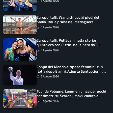
qualità”
6 Agosto 2026
Europei tuffi, Wang chiude ai piedi del
podio: Italia prima nel medagliere
6 Agosto 2026
Europei tuffi, Pellacani nella storia:
quinto oro con Pizzini nel sincro da 3
metri
6 Agosto 2026
Coppa del Mondo di spada femminile in
Italia dopo 8 anni, Alberta Santuccio: “Il
lavoro dà sempre i suoi frutti”
6 Agosto 2026
Tour de Pologne, Lemmen vince per pochi
centimetri su Scaroni: maxi-caduta e
tappa accorciata
6 Agosto 2026