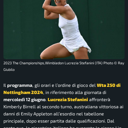
2023 The Championships,Wimbledon Lucrezia Stefanini (ITA) Photo © Ray
Giubilo
Il
programma
, gli orari e l’ordine di gioco del
Wta 250 di
Nottingham 2024
, in riferimento alla giornata di
mercoledì 12 giugno
.
Lucrezia Stefanini
affronterà
Kimberly Birrell al secondo turno, australiana vittoriosa ai
danni di Emily Appleton all’esordio nel tabellone
principale, dopo esser partita dalle qualificazioni. Dal
canto suo, la giocatrice italiana ha superato la cinese Lin