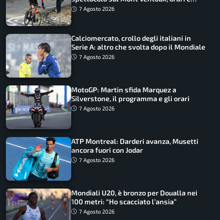
come vederli
7 Agosto 2026
Calciomercato, crollo degli italiani in
Serie A: altro che svolta dopo il Mondiale
7 Agosto 2026
MotoGP: Martin sfida Marquez a
Silverstone, il programma e gli orari
7 Agosto 2026
ATP Montreal: Darderi avanza, Musetti
ancora fuori con Jodar
7 Agosto 2026
Mondiali U20, è bronzo per Doualla nei
100 metri: “Ho scacciato l’ansia”
7 Agosto 2026