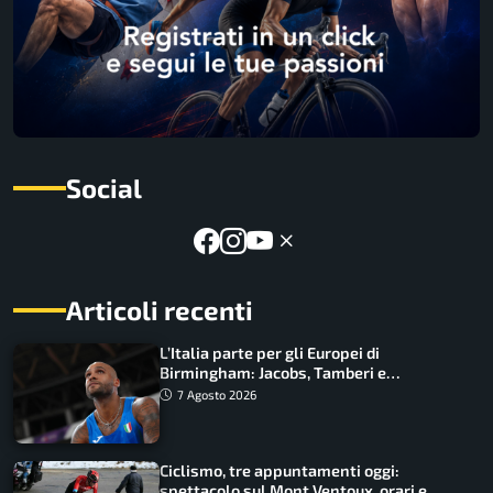
Social
Articoli recenti
L’Italia parte per gli Europei di
Birmingham: Jacobs, Tamberi e
Battocletti guidano una spedizione
7 Agosto 2026
record
Ciclismo, tre appuntamenti oggi:
spettacolo sul Mont Ventoux, orari e