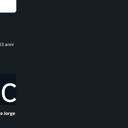
83 anni
re Jorge