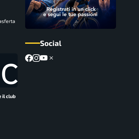
asferta
Social
il club