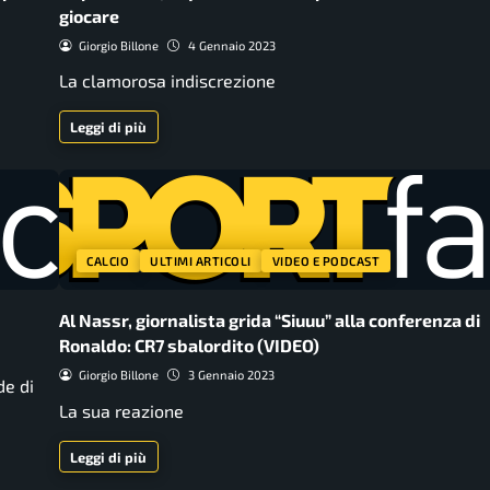
giocare
Giorgio Billone
4 Gennaio 2023
La clamorosa indiscrezione
Leggi di più
CALCIO
ULTIMI ARTICOLI
VIDEO E PODCAST
Al Nassr, giornalista grida “Siuuu” alla conferenza di
Ronaldo: CR7 sbalordito (VIDEO)
Giorgio Billone
3 Gennaio 2023
de di
La sua reazione
Leggi di più