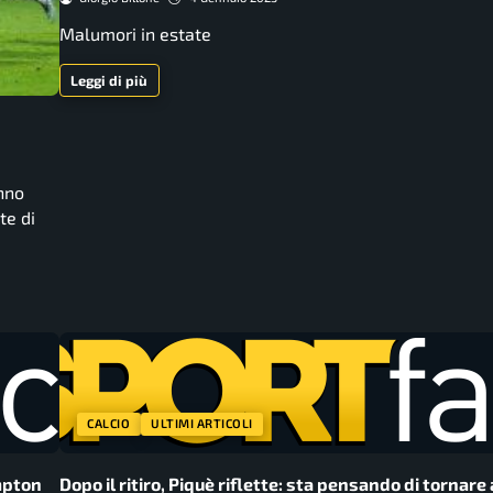
Malumori in estate
Leggi di più
anno
te di
CALCIO
ULTIMI ARTICOLI
ampton
Dopo il ritiro, Piquè riflette: sta pensando di tornare 