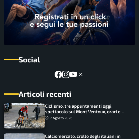
Social
Articoli recenti
Ciclismo, tre appuntamenti oggi:
spettacolo sul Mont Ventoux, orari e
come vederli
7 Agosto 2026
Calciomercato, crollo degli italiani in