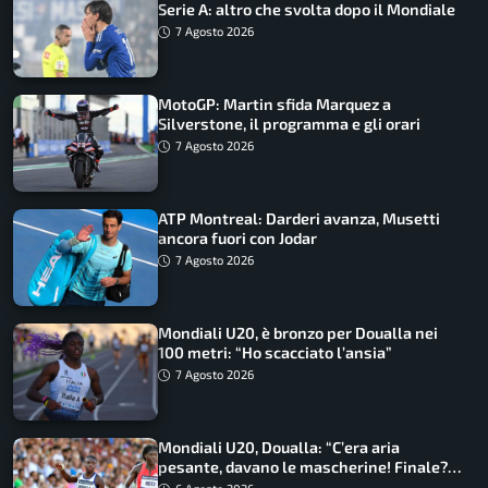
Serie A: altro che svolta dopo il Mondiale
7 Agosto 2026
MotoGP: Martin sfida Marquez a
Silverstone, il programma e gli orari
7 Agosto 2026
ATP Montreal: Darderi avanza, Musetti
ancora fuori con Jodar
7 Agosto 2026
Mondiali U20, è bronzo per Doualla nei
100 metri: “Ho scacciato l’ansia”
7 Agosto 2026
Mondiali U20, Doualla: “C’era aria
pesante, davano le mascherine! Finale?
Non ho nulla da perdere”