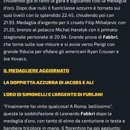
chiudendo già di fatto la gara e sigillando così la medaglia
d’oro. Dopo due nulli il fuoriclasse azzurro è tornato sui
suoi livelli con lo splendido 22.45, chiudendo poi con
21.93. Medaglia d’argento per il croato Filip Mihaljevic con
21.20, bronzo al polacco Michal Haratyk con il primato
stagionale personale di 20.94. Grande prova di
Fabbri
,
che torna sulle sue misure e si avvia verso Parigi con
grande fiducia per sfidare gli americani Ryan Crouser e
Joe Kovacs.
IL MEDAGLIERE AGGIORNATO
LA DOPPIETTA AZZURRA DI JACOBS E ALI
L’ORO DI SIMONELLI E L’ARGENTO DI FURLANI
“F
inalmente ho vinto qualcosa! A Roma, bellissimo
“,
questa la soddisfazione di Leonardo
Fabbri
dopo la
medaglia d’oro, con tanto di elmo da centurione in testa e
bandiera tricolore in mano. Il fiorentino ha poi aggiunto: