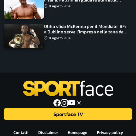
Barnabà sogna l’oro dalle grandi altezze
8 Agosto 2026
Oliha sfida McKenna per il Mondiale IBF:
a Dublino serve l’impresa nella tana del
lupo
8 Agosto 2026
Sportface TV
Contatti
Disclaimer
Homepage
Privacy policy