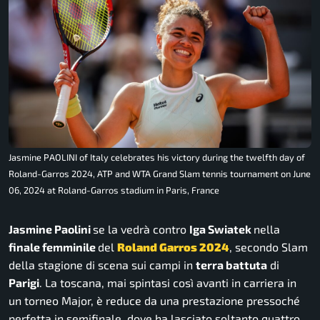
Jasmine PAOLINI of Italy celebrates his victory during the twelfth day of
Roland-Garros 2024, ATP and WTA Grand Slam tennis tournament on June
06, 2024 at Roland-Garros stadium in Paris, France
Jasmine Paolini
se la vedrà contro
Iga Swiatek
nella
finale femminile
del
Roland Garros 2024
, secondo Slam
della stagione di scena sui campi in
terra battuta
di
Parigi
. La toscana, mai spintasi così avanti in carriera in
un torneo Major, è reduce da una prestazione pressoché
perfetta in semifinale, dove ha lasciato soltanto quattro