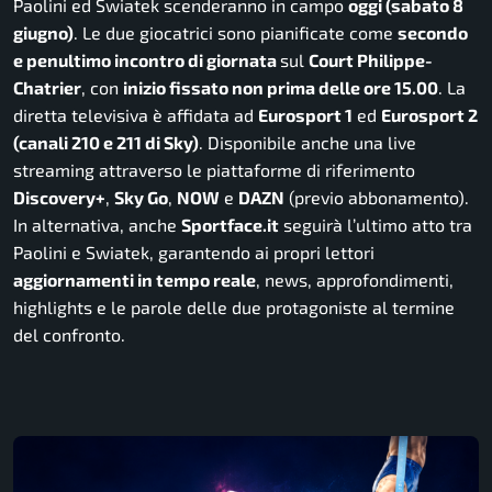
Paolini ed Swiatek scenderanno in campo
oggi (sabato 8
giugno
)
. Le due giocatrici sono pianificate come
secondo
e penultimo incontro di giornata
sul
Court Philippe-
Chatrier
, con
inizio fissato non prima delle ore 15.00
. La
diretta televisiva è affidata ad
Eurosport 1
ed
Eurosport 2
(canali 210 e 211 di Sky)
. Disponibile anche una live
streaming attraverso le piattaforme di riferimento
Discovery+
,
Sky Go
,
NOW
e
DAZN
(previo abbonamento).
In alternativa, anche
Sportface.it
seguirà l’ultimo atto tra
Paolini e Swiatek, garantendo ai propri lettori
aggiornamenti in tempo reale
, news, approfondimenti,
highlights e le parole delle due protagoniste al termine
del confronto.