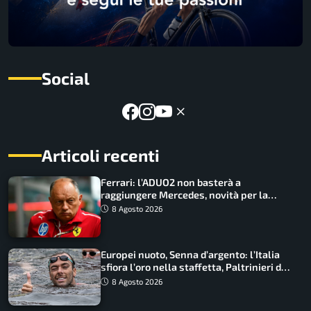
Social
Articoli recenti
Ferrari: l’ADUO2 non basterà a
raggiungere Mercedes, novità per la
Macarena
8 Agosto 2026
Europei nuoto, Senna d’argento: l’Italia
sfiora l’oro nella staffetta, Paltrinieri da
urlo, il bilancio azzurro
8 Agosto 2026