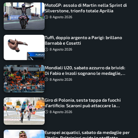
MotoGP: assolo di Martin nella Sprint di
Silverstone, trionfo totale Aprilia
8 Agosto 2026
Tuffi, doppio argento a Parigi: brillano
Barnabà e Cosetti
8 Agosto 2026
Mondiali U20, sabato azzurro da brividi:
Di Fabio e Inzoli sognano le medaglie,
Castellani e Succo in finale
8 Agosto 2026
Giro di Polonia, sesta tappa da fuochi
d’artificio: Scaroni può attaccare la
maglia di Lemmen
8 Agosto 2026
Europei acquatici, sabato da medaglie per
l’Italia: Paltrinieri guida la staffetta,