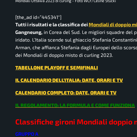
Mondiali Ottawa 2023 di curling - Foto WCF/Celine Stucki
[the_ad id=”445341″]
Tutti i risultati e la classifica dei
Mondiali di doppio mi
Gangneung,
in Corea del Sud. Le migliori squadre del p
iridato. L’Italia scende sul ghiaccio Stefania Constanti
Arman, che affianca Stefania dagli Europei dello scorso an
dei Mondiali di doppio misto di curling 2023.
TABELLONE PLAYOFF E SEMIFINALI
IL CALENDARIO DELL’ITALIA: DATE, ORARI E TV
CALENDARIO COMPLETO: DATE, ORARI E TV
IL REGOLAMENTO: LA FORMULA E COME FUNZIONA
Classifiche gironi Mondiali doppio 
GRUPPO A