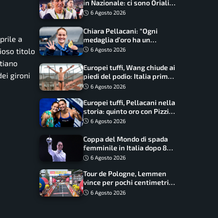
in Nazionale: ci sono Oriali e
Bonucci, confermato un
6 Agosto 2026
ritorno
Chiara Pellacani: “Ogni
prile a
medaglia d’oro ha un
significato diverso. Ho fatto
6 Agosto 2026
ioso titolo
il salto di qualità”
stiano
Europei tuffi, Wang chiude ai
dei gironi
piedi del podio: Italia prima
nel medagliere
6 Agosto 2026
Europei tuffi, Pellacani nella
storia: quinto oro con Pizzini
nel sincro da 3 metri
6 Agosto 2026
Coppa del Mondo di spada
femminile in Italia dopo 8
anni, Alberta Santuccio: “Il
6 Agosto 2026
lavoro dà sempre i suoi
Tour de Pologne, Lemmen
frutti”
vince per pochi centimetri
su Scaroni: maxi-caduta e
6 Agosto 2026
tappa accorciata