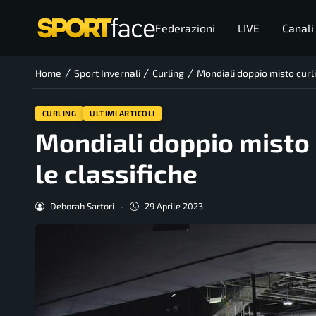
Federazioni
LIVE
Canali
/
/
/
Home
Sport Invernali
Curling
Mondiali doppio misto curling
CURLING
ULTIMI ARTICOLI
Mondiali doppio misto cu
le classifiche
Deborah Sartori
-
29 Aprile 2023