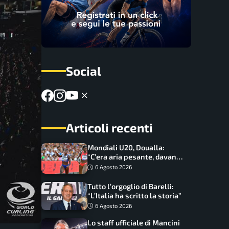
Social
Articoli recenti
Mondiali U20, Doualla:
“C’era aria pesante, davano
le mascherine! Finale? Non
6 Agosto 2026
ho nulla da perdere”
Tutto l’orgoglio di Barelli:
“L’Italia ha scritto la storia”
6 Agosto 2026
Lo staff ufficiale di Mancini