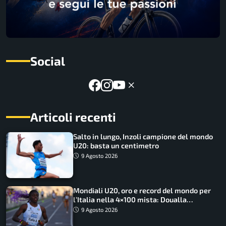
Social
Articoli recenti
Salto in lungo, Inzoli campione del mondo
U20: basta un centimetro
9 Agosto 2026
Mondiali U20, oro e record del mondo per
l’Italia nella 4×100 mista: Doualla
straordinaria
9 Agosto 2026