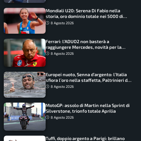
Mondiali U20: Serena Di Fabio nella
storia, oro dominio totale nei 5000 di
marcia
8 Agosto 2026
Ferrari: l’ADUO2 non basterà a
raggiungere Mercedes, novità per la
Macarena
8 Agosto 2026
Europei nuoto, Senna d’argento: l’Italia
sfiora l’oro nella staffetta, Paltrinieri da
urlo, il bilancio azzurro
8 Agosto 2026
MotoGP: assolo di Martin nella Sprint di
Silverstone, trionfo totale Aprilia
8 Agosto 2026
Tuffi, doppio argento a Parigi: brillano