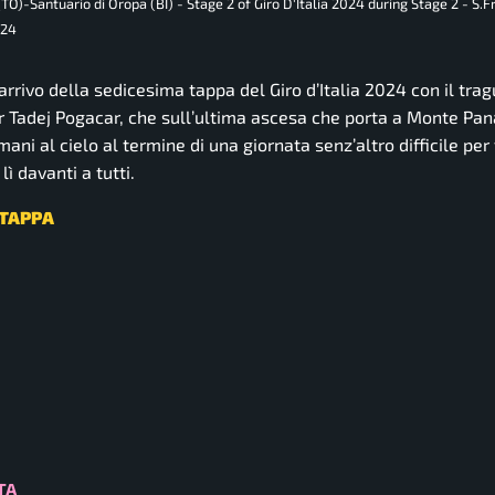
)-Santuario di Oropa (BI) - Stage 2 of Giro D'Italia 2024 during Stage 2 - S.F
024
arrivo della sedicesima tappa del Giro d’Italia 2024 con il tra
r Tadej Pogacar, che sull’ultima ascesa che porta a Monte Pan
ni al cielo al termine di una giornata senz’altro difficile per t
ì davanti a tutti.
 TAPPA
TA