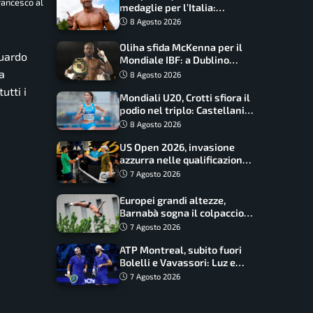
rancesco al
medaglie per l’Italia:
Paltrinieri guida la staffetta,
8 Agosto 2026
Barnabà sogna l’oro dalle
grandi altezze
Oliha sfida McKenna per il
guardo
Mondiale IBF: a Dublino
serve l’impresa nella tana
a
8 Agosto 2026
del lupo
utti i
Mondiali U20, Crotti sfiora il
podio nel triplo: Castellani
da record, Succo in finale
8 Agosto 2026
US Open 2026, invasione
azzurra nelle qualificazioni:
17 italiani a caccia del main
7 Agosto 2026
draw
Europei grandi altezze,
Barnabà sogna il colpaccio:
è leader a metà gara, Baraldi
7 Agosto 2026
ancora in corsa
ATP Montreal, subito fuori
Bolelli e Vavassori: Luz e
Matos fermano gli azzurri
7 Agosto 2026