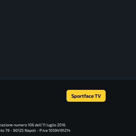
Sportface TV
zazione numero 106 dell’11 luglio 2016.
sto 79 - 80125 Napoli - P.Iva 10594191214