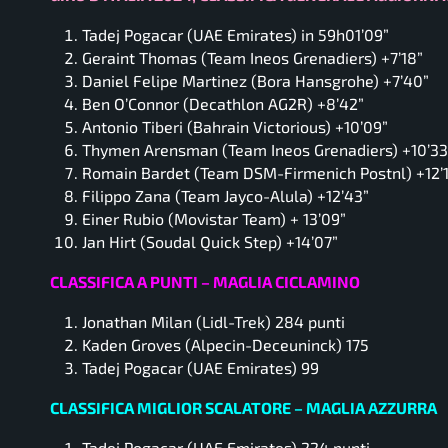
Tadej Pogacar (UAE Emirates) in 59h01’09”
Geraint Thomas (Team Ineos Grenadiers) +7’18”
Daniel Felipe Martinez (Bora Hansgrohe) +7’40”
Ben O’Connor (Decathlon AG2R) +8’42”
Antonio Tiberi (Bahrain Victorious) +10’09”
Thymen Arensman (Team Ineos Grenadiers) +10’33
Romain Bardet (Team DSM-Firmenich Postnl) +12’
Filippo Zana (Team Jayco-Alula) +12’43”
Einer Rubio (Movistar Team) + 13’09”
Jan Hirt (Soudal Quick Step) +14’07”
CLASSIFICA A PUNTI – MAGLIA CICLAMINO
Jonathan Milan (Lidl-Trek) 284 punti
Kaden Groves (Alpecin-Deceuninck) 175
Tadej Pogacar (UAE Emirates) 99
CLASSIFICA MIGLIOR SCALATORE – MAGLIA AZZURRA
Tadej Pogacar (UAE Emirates) 224 punti