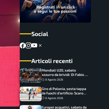
Social
Articoli recenti
Mondiali U20, sabato
azzurro da brividi: Di Fabio e
Inzoli sognano le medaglie,
8 Agosto 2026
Castellani e Succo in finale
Giro di Polonia, sesta tappa
da fuochi d’artificio: Scaroni
può attaccare la maglia di
8 Agosto 2026
Lemmen
Europei acquatici, sabato da