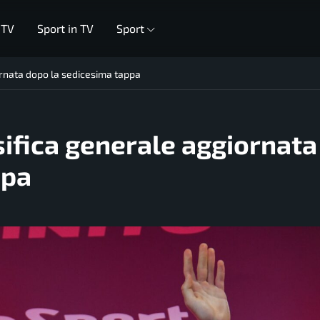
 TV
Sport in TV
Sport
iornata dopo la sedicesima tappa
ssifica generale aggiornata
ppa