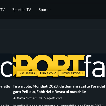
 TV
Sport in TV
Sport
IN EVIDENZA
TIRO A VOLO
ULTIMI ARTICOLI
 nello
Tiro a volo, Mondiali 2023: da domani scatta l’ora del 
gara Pellielo, Fabbrizi e Resca al maschile
Mattia Zucchiatti
22 Agosto 2023
 nello
In palio il pass mancante al maschile per Parigi 2024