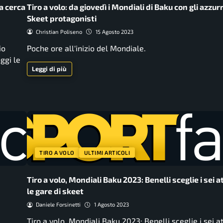
ia cerca
Tiro a volo: da giovedì i Mondiali di Baku con gli azzurr
Skeet protagonisti
Christian Poliseno
15 Agosto 2023
io
Poche ore all'inizio del Mondiale.
ggi le
Leggi di più
TIRO A VOLO
ULTIMI ARTICOLI
Tiro a volo, Mondiali Baku 2023: Benelli sceglie i sei a
le gare di skeet
Daniele Forsinetti
1 Agosto 2023
Tiro a volo, Mondiali Baku 2023: Benelli sceglie i sei at