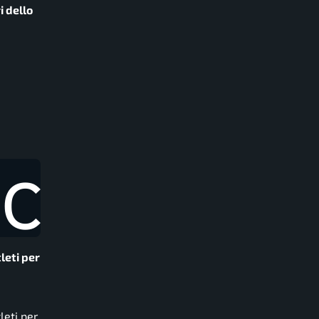
i dello
tleti per
leti per