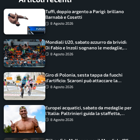
Tuffi, doppio argento a Parigi: brillano
Barnabà e Cosetti
8 Agosto 2026
Mondiali U20, sabato azzurro da brividi:
Di Fabio e Inzoli sognano le medaglie,
Castellani e Succo in finale
8 Agosto 2026
Giro di Polonia, sesta tappa da fuochi
d’artificio: Scaroni può attaccare la
maglia di Lemmen
8 Agosto 2026
Europei acquatici, sabato da medaglie per
l’Italia: Paltrinieri guida la staffetta,
Barnabà sogna l’oro dalle grandi altezze
8 Agosto 2026