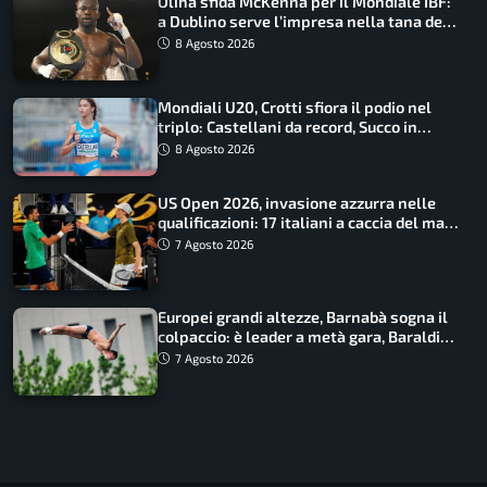
Oliha sfida McKenna per il Mondiale IBF:
a Dublino serve l’impresa nella tana del
lupo
8 Agosto 2026
Mondiali U20, Crotti sfiora il podio nel
triplo: Castellani da record, Succo in
finale
8 Agosto 2026
US Open 2026, invasione azzurra nelle
qualificazioni: 17 italiani a caccia del main
draw
7 Agosto 2026
Europei grandi altezze, Barnabà sogna il
colpaccio: è leader a metà gara, Baraldi
ancora in corsa
7 Agosto 2026