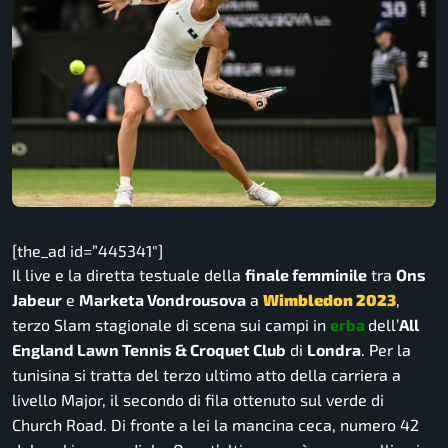
[the_ad id=”445341″]
Il live e la diretta testuale della
finale femminile
tra
Ons
Jabeur
e
Marketa Vondrousova
a
Wimbledon 2023
,
terzo Slam stagionale di scena sui campi in
erba
dell’
All
England Lawn Tennis & Croquet Club
di
Londra
. Per la
tunisina si tratta del terzo ultimo atto della carriera a
livello Major, il secondo di fila ottenuto sul verde di
Church Road. Di fronte a lei la mancina ceca, numero 42