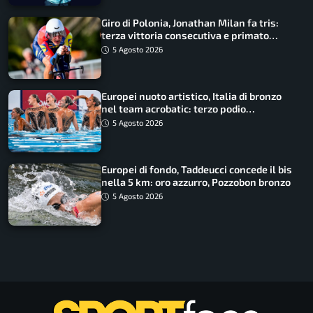
Giro di Polonia, Jonathan Milan fa tris:
terza vittoria consecutiva e primato
rafforzato
5 Agosto 2026
Europei nuoto artistico, Italia di bronzo
nel team acrobatic: terzo podio
consecutivo
5 Agosto 2026
Europei di fondo, Taddeucci concede il bis
nella 5 km: oro azzurro, Pozzobon bronzo
5 Agosto 2026