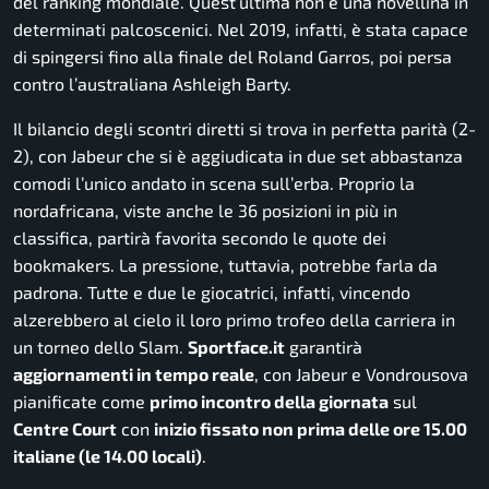
del ranking mondiale. Quest’ultima non è una novellina in
determinati palcoscenici. Nel 2019, infatti, è stata capace
di spingersi fino alla finale del Roland Garros, poi persa
contro l’australiana Ashleigh Barty.
Il bilancio degli scontri diretti si trova in perfetta parità (2-
2), con Jabeur che si è aggiudicata in due set abbastanza
comodi l’unico andato in scena sull’erba. Proprio la
nordafricana, viste anche le 36 posizioni in più in
classifica, partirà favorita secondo le quote dei
bookmakers. La pressione, tuttavia, potrebbe farla da
padrona. Tutte e due le giocatrici, infatti, vincendo
alzerebbero al cielo il loro primo trofeo della carriera in
un torneo dello Slam.
Sportface.it
garantirà
aggiornamenti in tempo reale
, con Jabeur e Vondrousova
pianificate come
primo incontro della giornata
sul
Centre Court
con
inizio fissato non prima delle ore 15.00
italiane (le 14.00 locali)
.