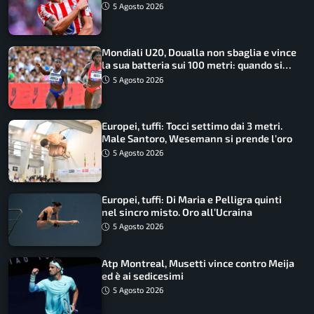
5 Agosto 2026
Mondiali U20, Doualla non sbaglia e vince
la sua batteria sui 100 metri: quando si
disputano le finali
5 Agosto 2026
Europei, tuffi: Tocci settimo dai 3 metri.
Male Santoro, Wesemann si prende l’oro
5 Agosto 2026
Europei, tuffi: Di Maria e Pelligra quinti
nel sincro misto. Oro all’Ucraina
5 Agosto 2026
Atp Montreal, Musetti vince contro Meija
ed è ai sedicesimi
5 Agosto 2026