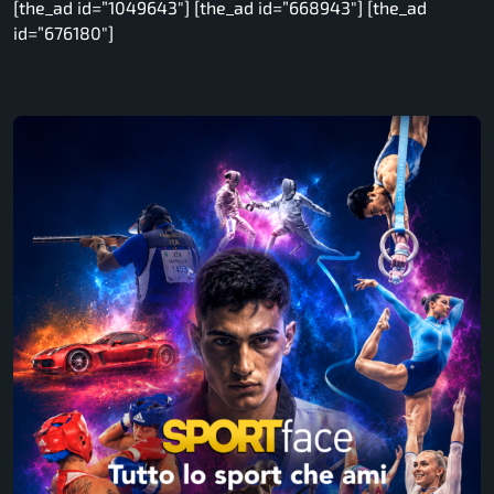
[the_ad id=”1049643″] [the_ad id=”668943″] [the_ad
id=”676180″]