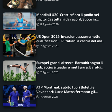
Mondiali U20, Crotti sfiora il podio nel
triplo: Castellani da record, Succo in
finale
8 Agosto 2026
US Open 2026, invasione azzurra nelle
qualificazioni: 17 italiani a caccia del main
draw
7 Agosto 2026
Europei grandi altezze, Barnabà sogna il
colpaccio: è leader a metà gara, Baraldi
ancora in corsa
7 Agosto 2026
ATP Montreal, subito fuori Bolelli e
Vavassori: Luz e Matos fermano gli
azzurri
7 Agosto 2026