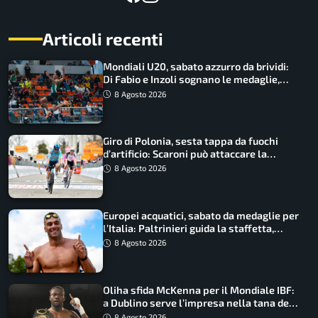
Articoli recenti
Mondiali U20, sabato azzurro da brividi:
Di Fabio e Inzoli sognano le medaglie,
Castellani e Succo in finale
8 Agosto 2026
Giro di Polonia, sesta tappa da fuochi
d’artificio: Scaroni può attaccare la
maglia di Lemmen
8 Agosto 2026
Europei acquatici, sabato da medaglie per
l’Italia: Paltrinieri guida la staffetta,
Barnabà sogna l’oro dalle grandi altezze
8 Agosto 2026
Oliha sfida McKenna per il Mondiale IBF:
a Dublino serve l’impresa nella tana del
lupo
8 Agosto 2026