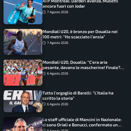
ATP Montreal: Darderi avanza, Musetti
ancora fuori con Jodar
7 Agosto 2026
Mondiali U20, è bronzo per Doualla nei
100 metri: “Ho scacciato l’ansia”
7 Agosto 2026
Mondiali U20, Doualla: “C’era aria
pesante, davano le mascherine! Finale?
Non ho nulla da perdere”
6 Agosto 2026
Tutto l’orgoglio di Barelli: “L’Italia ha
scritto la storia”
6 Agosto 2026
Lo staff ufficiale di Mancini in Nazionale:
ci sono Oriali e Bonucci, confermato un
ritorno
6 Agosto 2026