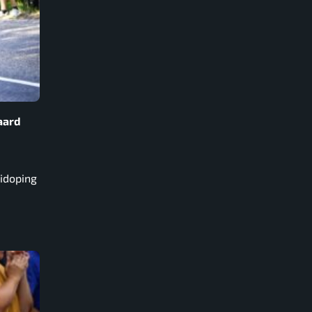
aard
tidoping