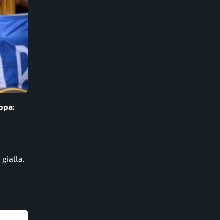
ppa:
gialla.