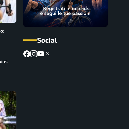
o:
Social
ins.