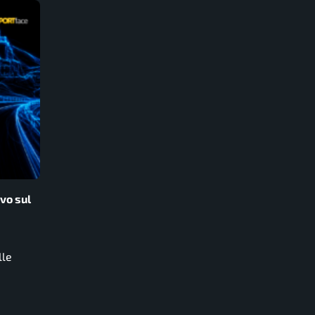
avo sul
lle