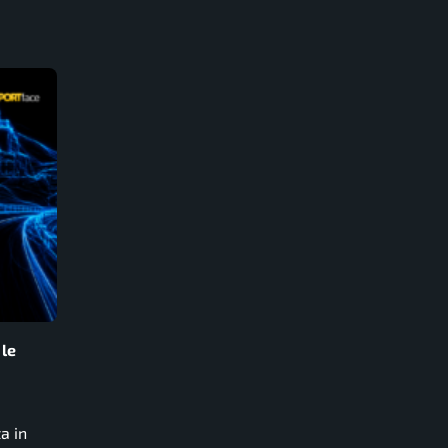
 le
a in