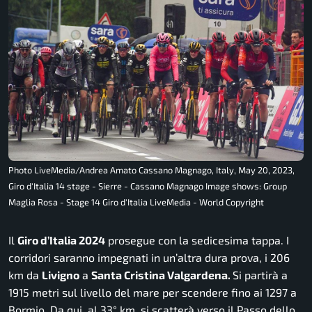
Photo LiveMedia/Andrea Amato Cassano Magnago, Italy, May 20, 2023,
Giro d'Italia 14 stage - Sierre - Cassano Magnago Image shows: Group
Maglia Rosa - Stage 14 Giro d'Italia LiveMedia - World Copyright
Il
Giro d’Italia 2024
prosegue con la sedicesima tappa. I
corridori saranno impegnati in un’altra dura prova, i 206
km da
Livigno
a
Santa Cristina Valgardena.
Si partirà a
1915 metri sul livello del mare per scendere fino ai 1297 a
Bormio. Da qui, al 33° km, si scatterà verso il Passo dello