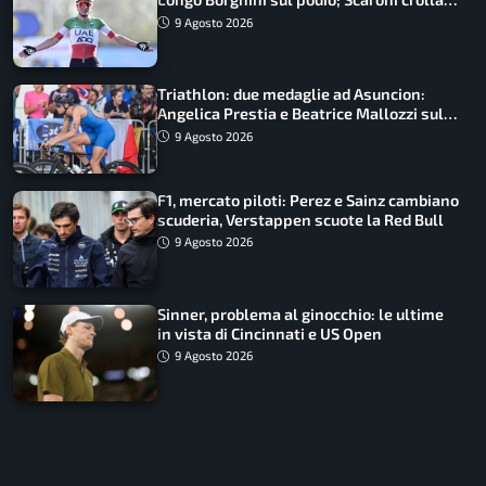
in Polonia
9 Agosto 2026
Triathlon: due medaglie ad Asuncion:
Angelica Prestia e Beatrice Mallozzi sul
podio
9 Agosto 2026
F1, mercato piloti: Perez e Sainz cambiano
scuderia, Verstappen scuote la Red Bull
9 Agosto 2026
Sinner, problema al ginocchio: le ultime
in vista di Cincinnati e US Open
9 Agosto 2026