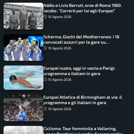
Addio a Livio Berruti, eroe di Roma 1960.
Jacobs: “Correrò per lui agli Europei”
10 Agosto 2026
Scherma, Giochi del Mediterraneo: i 18
convocati azzurri per le gare su
SportFaceTV
10 Agosto 2026
Europei nuoto, oggi in vasta a Parigi:
programma e italiani in gara
10 Agosto 2026
Europei Atletica di Birmingham al via: il
programma e gli italiani in gara
10 Agosto 2026
Ciclismo: Tour femminile a Vollering,
Longo Borghini sul podio; Scaroni crolla