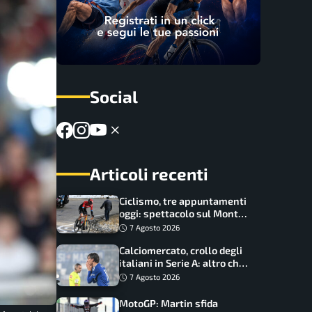
Social
Articoli recenti
Ciclismo, tre appuntamenti
oggi: spettacolo sul Mont
Ventoux, orari e come
7 Agosto 2026
vederli
Calciomercato, crollo degli
italiani in Serie A: altro che
svolta dopo il Mondiale
7 Agosto 2026
MotoGP: Martin sfida