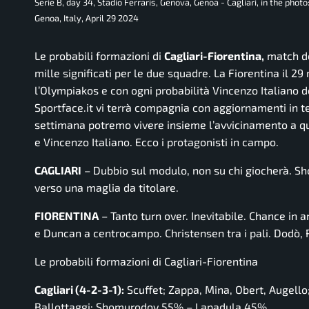
Serie B, day 34, Stadio Ferraris, Genova, Genoa - Cagliari, in the photo
Genoa, Italy, April 29 2024
Le probabili formazioni di
Cagliari-Fiorentina,
match de
mille significati per le due squadre. La Fiorentina il 
l’Olympiakos e con ogni probabilità Vincenzo Italiano de
Sportface.it vi terrà compagnia con aggiornamenti in te
settimana potremo vivere insieme l’avvicinamento a ques
e Vincenzo Italiano. Ecco i protagonisti in campo.
CAGLIARI
– Dubbio sul modulo, non su chi giocherà. Sh
verso una maglia da titolare.
FIORENTINA
– Tanto turn over. Inevitabile. Chance in a
e Duncan a centrocampo. Christensen tra i pali. Dodò, R
Le probabili formazioni di Cagliari-Fiorentina
Cagliari (4-2-3-1):
Scuffet; Zappa, Mina, Obert, Augell
Ballottaggi: Shomurodov 55% – Lapadula 45%