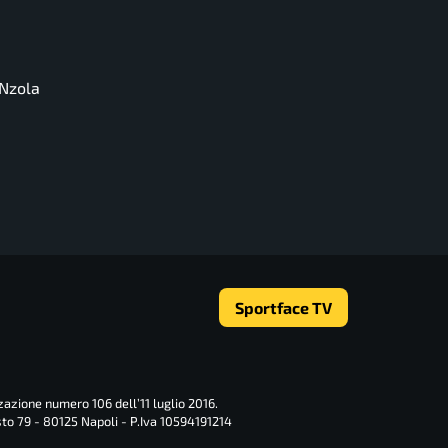
 Nzola
Sportface TV
zazione numero 106 dell’11 luglio 2016.
sto 79 - 80125 Napoli - P.Iva 10594191214