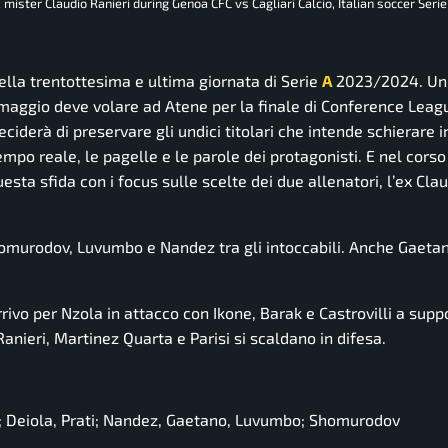
: mister Claudio Ranieri during Genoa CFC vs Cagliari Calcio, Italian soccer Seri
lla trentottesima e ultima giornata di Serie
A
2023/2024. Un
29 maggio deve volare ad Atene per la finale di Conference Leag
ciderà di preservare gli undici titolari che intende schierare 
mpo reale, le pagelle e le parole dei protagonisti. E nel corso
ta sfida con i focus sulle scelte dei due allenatori, l’ex Clau
omurodov, Luvumbo e Nandez tra gli intoccabili. Anche Gaetan
rrivo per Nzola in attacco con Ikone, Barak e Castrovilli a supp
anieri, Martinez Quarta e Parisi si scaldano in difesa.
o; Deiola, Prati; Nandez, Gaetano, Luvumbo; Shomurodov