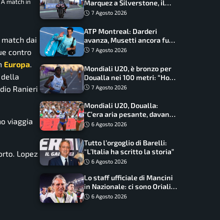
e A match in
Marquez a Silverstone, il
programma e gli orari
7 Agosto 2026
ATP Montreal: Darderi
 match dai
avanza, Musetti ancora fuori
con Jodar
7 Agosto 2026
ue contro
in
Europa
.
Mondiali U20, è bronzo per
 della
Doualla nei 100 metri: “Ho
scacciato l’ansia”
dio Ranieri
7 Agosto 2026
Mondiali U20, Doualla:
“C’era aria pesante, davano
o viaggia
le mascherine! Finale? Non
6 Agosto 2026
ho nulla da perdere”
Tutto l’orgoglio di Barelli:
“L’Italia ha scritto la storia”
orto. Lopez
6 Agosto 2026
Lo staff ufficiale di Mancini
in Nazionale: ci sono Oriali e
Bonucci, confermato un
6 Agosto 2026
ritorno