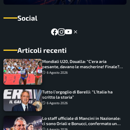
Social
Articoli recenti
Mondiali U20, Doualla: “C’era aria
pesante, davano le mascherine! Finale?
Non ho nulla da perdere”
6 Agosto 2026
Tutto l’orgoglio di Barelli: “L’Italia ha
scritto la storia”
6 Agosto 2026
Lo staff ufficiale di Mancini in Nazionale:
ci sono Oriali e Bonucci, confermato un
ritorno
6 Agosto 2026