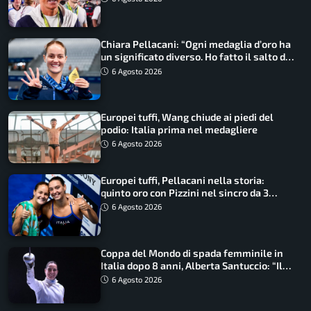
Chiara Pellacani: “Ogni medaglia d’oro ha
un significato diverso. Ho fatto il salto di
qualità”
6 Agosto 2026
Europei tuffi, Wang chiude ai piedi del
podio: Italia prima nel medagliere
6 Agosto 2026
Europei tuffi, Pellacani nella storia:
quinto oro con Pizzini nel sincro da 3
metri
6 Agosto 2026
Coppa del Mondo di spada femminile in
Italia dopo 8 anni, Alberta Santuccio: “Il
lavoro dà sempre i suoi frutti”
6 Agosto 2026