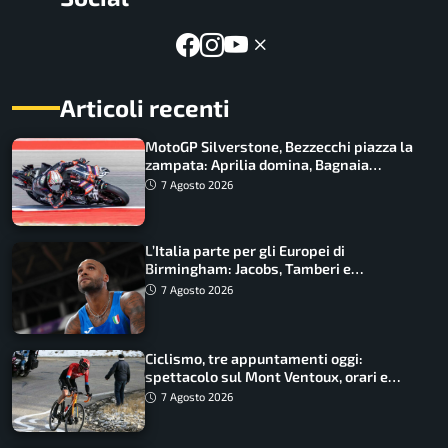
Articoli recenti
MotoGP Silverstone, Bezzecchi piazza la
zampata: Aprilia domina, Bagnaia
costretto al Q1
7 Agosto 2026
L’Italia parte per gli Europei di
Birmingham: Jacobs, Tamberi e
Battocletti guidano una spedizione
7 Agosto 2026
record
Ciclismo, tre appuntamenti oggi:
spettacolo sul Mont Ventoux, orari e
come vederli
7 Agosto 2026