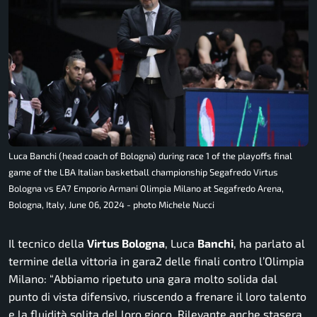
Luca Banchi (head coach of Bologna) during race 1 of the playoffs final
game of the LBA Italian basketball championship Segafredo Virtus
Bologna vs EA7 Emporio Armani Olimpia Milano at Segafredo Arena,
Bologna, Italy, June 06, 2024 - photo Michele Nucci
Il tecnico della
Virtus Bologna
, Luca
Banchi
, ha parlato al
termine della vittoria in gara2 delle finali contro l’Olimpia
Milano: “
Abbiamo ripetuto una gara molto solida dal
punto di vista difensivo, riuscendo a frenare il loro talento
e la fluidità solita del loro gioco. Rilevante anche stasera