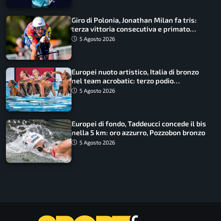
Giro di Polonia, Jonathan Milan fa tris:
terza vittoria consecutiva e primato
rafforzato
5 Agosto 2026
Europei nuoto artistico, Italia di bronzo
nel team acrobatic: terzo podio
consecutivo
5 Agosto 2026
Europei di fondo, Taddeucci concede il bis
nella 5 km: oro azzurro, Pozzobon bronzo
5 Agosto 2026