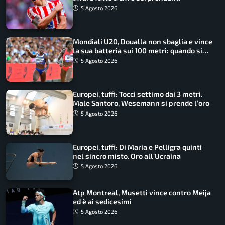
5 Agosto 2026
Mondiali U20, Doualla non sbaglia e vince
la sua batteria sui 100 metri: quando si
disputano le finali
5 Agosto 2026
Europei, tuffi: Tocci settimo dai 3 metri.
Male Santoro, Wesemann si prende l’oro
5 Agosto 2026
Europei, tuffi: Di Maria e Pelligra quinti
nel sincro misto. Oro all’Ucraina
5 Agosto 2026
Atp Montreal, Musetti vince contro Meija
ed è ai sedicesimi
5 Agosto 2026