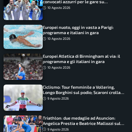
convocati azzurri per le gare su
SportFaceTV
10 Agosto 2026
Europei nuoto, oggi in vasta a Parigi:
programma e italiani in gara
10 Agosto 2026
Europei Atletica di Birmingham al via: il
programma e gli italiani in gara
10 Agosto 2026
Ciclismo: Tour femminile a Vollering,
Longo Borghini sul podio; Scaroni crolla
in Polonia
9 Agosto 2026
Triathlon: due medaglie ad Asuncion:
Angelica Prestia e Beatrice Mallozzi sul
podio
9 Agosto 2026