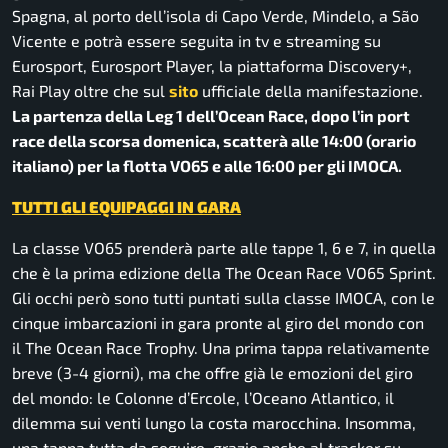
Spagna, al porto dell’isola di Capo Verde, Mindelo, a São
Vicente e potrà essere seguita in tv e streaming su
Eurosport, Eurosport Player, la piattaforma Discovery+,
Rai Play oltre che sul
sito
ufficiale della manifestazione.
La partenza della Leg 1 dell’Ocean Race, dopo l’in port
race della scorsa domenica, scatterà alle 14:00 (orario
italiano) per la flotta VO65 e alle 16:00 per gli IMOCA.
TUTTI GLI EQUIPAGGI IN GARA
La classe VO65 prenderà parte alle tappe 1, 6 e 7, in quella
che è la prima edizione della The Ocean Race VO65 Sprint.
Gli occhi però sono tutti puntati sulla classe IMOCA, con le
cinque imbarcazioni in gara pronte al giro del mondo con
il The Ocean Race Trophy. Una prima tappa relativamente
breve (3-4 giorni), ma che offre già le emozioni del giro
del mondo: le Colonne d’Ercole, l’Oceano Atlantico, il
dilemma sui venti lungo la costa marocchina. Insomma,
una tappa tutta da seguire, grazie anche al tracker su