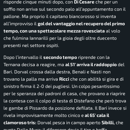
risponde cinque minuti dopo, con
Di Cesare
che per un
soffio non arriva sul secondo palo all’appuntamento con il
pallone. Ma proprio il capitano biancorosso si inventa
all’improvviso il
gol del vantaggio nel recupero del primo
tempo, con una spettacolare mezza rovesciata
al volo
che fulmina Iannarilli per la gioia degli oltre duecento
presenti nel settore ospiti.
Dopo l’intervallo il
secondo tempo
riprende con la
Ternana decisa a reagire, ma
al 51′ arriva il raddoppio
del
Bari. Dorval crossa dalla destra, Benali e Nasti non
trovano la palla ma arriva
Ricci
che con abilità si gira e di
sinistro firma il 2-0 dei pugliesi. Un colpo pesantissimo
per le speranza dei padroni di casa, che provano a riaprire
la contesa con il colpo di testa di Distefano che però trova
le gambe di Pissardo da posizione defilata. Il Bari invece si
rivela improvvisamente molto cinico e
al 65′ cala il
clamoroso tris:
Dorval pesca in campo aperto
Sibilli,
che
punta Dalle Mura: il difensore devia il tiro e beffa