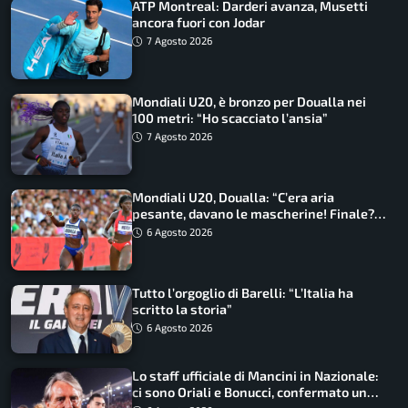
ATP Montreal: Darderi avanza, Musetti
ancora fuori con Jodar
7 Agosto 2026
Mondiali U20, è bronzo per Doualla nei
100 metri: “Ho scacciato l’ansia”
7 Agosto 2026
Mondiali U20, Doualla: “C’era aria
pesante, davano le mascherine! Finale?
Non ho nulla da perdere”
6 Agosto 2026
Tutto l’orgoglio di Barelli: “L’Italia ha
scritto la storia”
6 Agosto 2026
Lo staff ufficiale di Mancini in Nazionale:
ci sono Oriali e Bonucci, confermato un