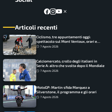
Articoli recenti
Ciclismo, tre appuntamenti oggi:
spettacolo sul Mont Ventoux, orari e
come vederli
7 Agosto 2026
Calciomercato, crollo degli italiani in
Serie A: altro che svolta dopo il Mondiale
7 Agosto 2026
MotoGP: Martin sfida Marquez a
Silverstone, il programma e gli orari
7 Agosto 2026