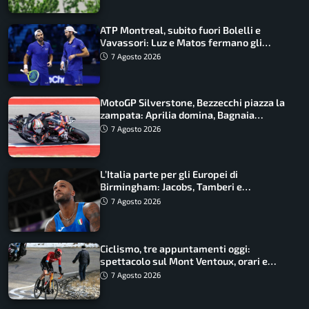
ATP Montreal, subito fuori Bolelli e
Vavassori: Luz e Matos fermano gli
azzurri
7 Agosto 2026
MotoGP Silverstone, Bezzecchi piazza la
zampata: Aprilia domina, Bagnaia
costretto al Q1
7 Agosto 2026
L’Italia parte per gli Europei di
Birmingham: Jacobs, Tamberi e
Battocletti guidano una spedizione
7 Agosto 2026
record
Ciclismo, tre appuntamenti oggi:
spettacolo sul Mont Ventoux, orari e
come vederli
7 Agosto 2026