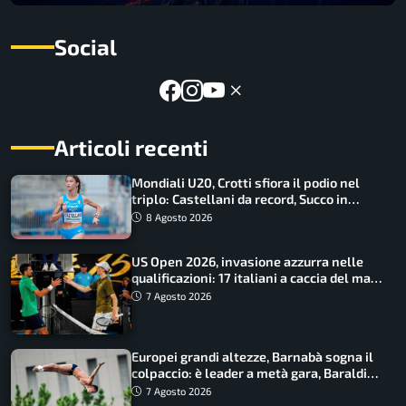
Social
Articoli recenti
Mondiali U20, Crotti sfiora il podio nel
triplo: Castellani da record, Succo in
finale
8 Agosto 2026
US Open 2026, invasione azzurra nelle
qualificazioni: 17 italiani a caccia del main
draw
7 Agosto 2026
Europei grandi altezze, Barnabà sogna il
colpaccio: è leader a metà gara, Baraldi
ancora in corsa
7 Agosto 2026