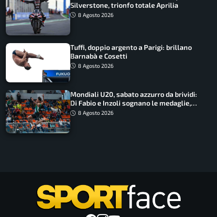
Silverstone, trionfo totale Aprilia
8 Agosto 2026
Tuffi, doppio argento a Parigi: brillano
Barnabà e Cosetti
8 Agosto 2026
Mondiali U20, sabato azzurro da brividi:
Di Fabio e Inzoli sognano le medaglie,
Castellani e Succo in finale
8 Agosto 2026