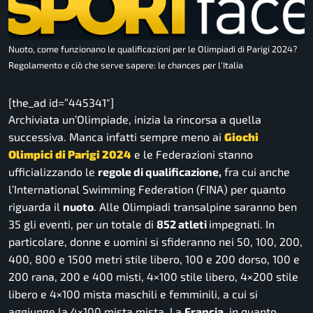
Nuoto, come funzionano le qualificazioni per le Olimpiadi di Parigi 2024?
Regolamento e ciò che serve sapere: le chances per l'Italia
[the_ad id=”445341″]
Archiviata un’Olimpiade, inizia la rincorsa a quella
successiva. Manca infatti sempre meno ai
Giochi
Olimpici di Parigi 2024
e le Federazioni stanno
ufficializzando le
regole di qualificazione,
fra cui anche
l’International Swimming Federation (FINA) per quanto
riguarda il
nuoto
. Alle Olimpiadi transalpine saranno ben
35 gli eventi, per un totale di
852 atleti
impegnati. In
particolare, donne e uomini si sfideranno nei 50, 100, 200,
400, 800 e 1500 metri stile libero, 100 e 200 dorso, 100 e
200 rana, 200 e 400 misti, 4×100 stile libero, 4×200 stile
libero e 4×100 mista maschili e femminili, a cui si
aggiunge la 4×100 mista mista. La
Francia,
in quanto