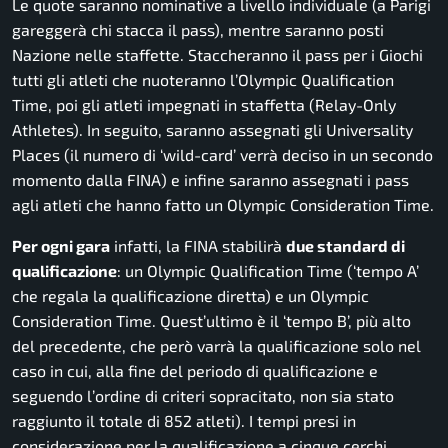
Le quote saranno nominative a livello individuale (a Parigi
gareggerà chi stacca il pass), mentre saranno posti
Nazione nelle staffette. Staccheranno il pass per i Giochi
tutti gli atleti che nuoteranno l’Olympic Qualification
Time, poi gli atleti impegnati in staffetta (Relay-Only
Athletes). In seguito, saranno assegnati gli Universality
Places (il numero di ‘wild-card’ verrà deciso in un secondo
momento dalla FINA) e infine saranno assegnati i pass
agli atleti che hanno fatto un Olympic Consideration Time.
Per ogni gara
infatti, la FINA stabilirà
due standard di
qualificazione
: un Olympic Qualification Time (‘tempo A’
che regala la qualificazione diretta) e un Olympic
Consideration Time. Quest’ultimo è il ‘tempo B’, più alto
del precedente, che però varrà la qualificazione solo nel
caso in cui, alla fine del periodo di qualificazione e
seguendo l’ordine di criteri sopracitato, non sia stato
raggiunto il totale di 852 atleti). I tempi presi in
considerazione per la qualificazione a cinque cerchi