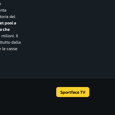
n
anta
toria del
ket pool a
no che
milioni. Il
ttutto dalla
e le casse
Sportface TV