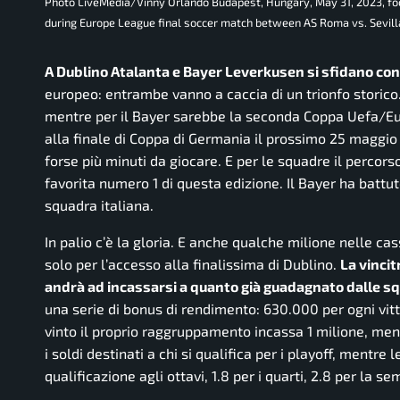
Photo LiveMedia/Vinny Orlando Budapest, Hungary, May 31, 2023, fo
during Europe League final soccer match between AS Roma vs. Sevill
A Dublino Atalanta e Bayer Leverkusen si sfidano con
europeo: entrambe vanno a caccia di un trionfo storico.
mentre per il Bayer sarebbe la seconda Coppa Uefa/Eu
alla finale di Coppa di Germania il prossimo 25 maggio 
forse più minuti da giocare. E per le squadre il percors
favorita numero 1 di questa edizione. Il Bayer ha battu
squadra italiana.
In palio c’è la gloria. E anche qualche milione nelle ca
solo per l’accesso alla finalissima di Dublino.
La vincit
andrà ad incassarsi a quanto già guadagnato dalle squ
una serie di bonus di rendimento: 630.000 per ogni vitt
vinto il proprio raggruppamento incassa 1 milione, me
i soldi destinati a chi si qualifica per i playoff, mentr
qualificazione agli ottavi, 1.8 per i quarti, 2.8 per la sem