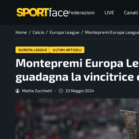
Federazioni
LIVE
Canali
/
/
/
Home
Calcio
Europa League
Montepremi Europa League 2
EUROPA LEAGUE
ULTIMI ARTICOLI
Montepremi Europa Le
guadagna la vincitrice e
Mattia Zucchiatti
-
23 Maggio 2024