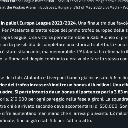
otball Europa League match Final - Sevilla Fc vs AS Roma Image shows: Euro
a at the Puskas Arena in Budapest, Hungary, 31st of May 2023 LiveMedia - Wo
 in palio l’Europa League 2023/2024.
Una finale tra due favol
 Per l’Atalanta si tratterebbe del primo trofeo europeo della s
ropa League. Una vittoria permetterebbe a Xabi Alonso di pre
con la possibilità di completare una storica tripletta. Ci sono
o è stato sfiancante, ma memorabile. L’Atalanta ha eliminato il
to la Roma nel doppio confronto e ora vuole fare lo stesso con
sse dei club. Atalanta e Liverpool hanno già incassato 4.6 milio
rice del trofeo incasserà inoltre un bonus di 4 milioni. Una ci
adre. Si parte intanto da un bonus di partenza pari a 3.63 mi
oria; 210.000 per ogni pareggio nella fase a gironi. La squadr
ntre chi è arrivato secondo deve accontentarsi di 550.000. So
e le cifre aumentano man mano che si arriva più avanti: 1.2 milion
ifinale, fino ai già citati 4.6 per l’ultimo atto.