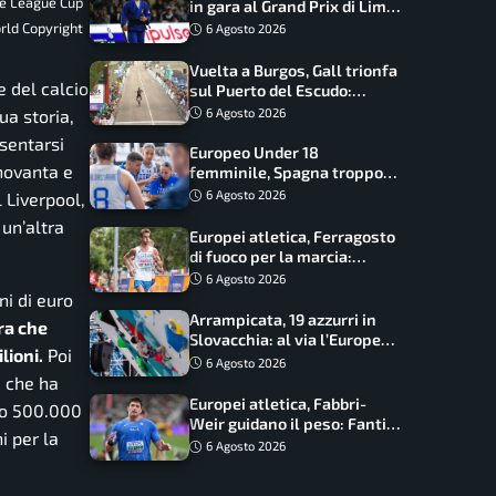
pe League Cup
in gara al Grand Prix di Lima:
17 azzurri convocati
rld Copyright
6 Agosto 2026
Vuelta a Burgos, Gall trionfa
e del calcio
sul Puerto del Escudo:
Ciccone secondo e nuova
6 Agosto 2026
ua storia,
maglia di leader
sentarsi
Europeo Under 18
 novanta e
femminile, Spagna troppo
forte: Italia battuta 95-41,
6 Agosto 2026
 Liverpool,
ora si gioca il Mondiale
 un’altra
Europei atletica, Ferragosto
di fuoco per la marcia:
Palmisano, Stano e
6 Agosto 2026
Fortunato guidano l’Italia
ni di euro
Arrampicata, 19 azzurri in
fra che
Slovacchia: al via l’Europe
lioni.
Poi
Series Lead, tappa decisiva
6 Agosto 2026
per la Speed
a che ha
Europei atletica, Fabbri-
no 500.000
Weir guidano il peso: Fantini
i per la
difende il titolo nel martello
6 Agosto 2026