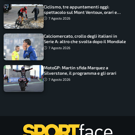
Ciclismo, tre appuntamenti oggi:
spettacolo sul Mont Ventoux, orari e
come vederli
7 Agosto 2026
Calciomercato, crollo degli italiani in
Serie A: altro che svolta dopo il Mondiale
7 Agosto 2026
MotoGP: Martin sfida Marquez a
Silverstone, il programma e gli orari
7 Agosto 2026