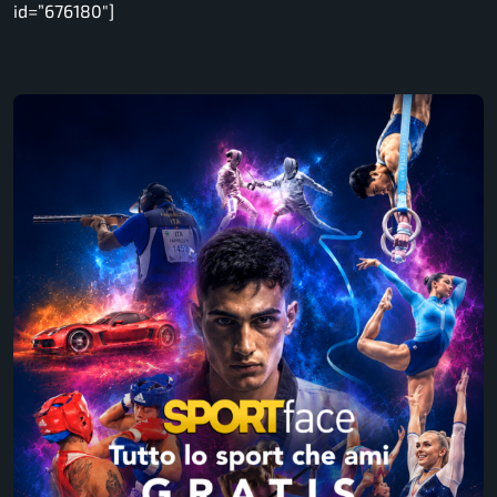
id=”676180″]