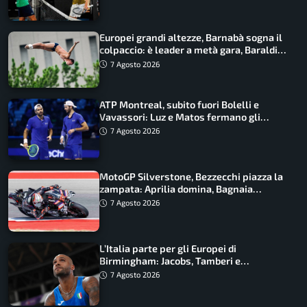
Europei grandi altezze, Barnabà sogna il
colpaccio: è leader a metà gara, Baraldi
ancora in corsa
7 Agosto 2026
ATP Montreal, subito fuori Bolelli e
Vavassori: Luz e Matos fermano gli
azzurri
7 Agosto 2026
MotoGP Silverstone, Bezzecchi piazza la
zampata: Aprilia domina, Bagnaia
costretto al Q1
7 Agosto 2026
L’Italia parte per gli Europei di
Birmingham: Jacobs, Tamberi e
Battocletti guidano una spedizione
7 Agosto 2026
record