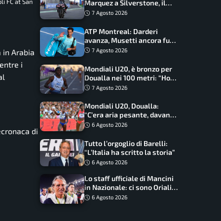
li FC at San
Marquez a Silverstone, il
programma e gli orari
7 Agosto 2026
ATP Montreal: Darderi
avanza, Musetti ancora fuori
con Jodar
7 Agosto 2026
 in Arabia
entre i
Mondiali U20, è bronzo per
al
Doualla nei 100 metri: “Ho
scacciato l’ansia”
7 Agosto 2026
Mondiali U20, Doualla:
“C’era aria pesante, davano
le mascherine! Finale? Non
6 Agosto 2026
ecronaca di
ho nulla da perdere”
Tutto l’orgoglio di Barelli:
“L’Italia ha scritto la storia”
6 Agosto 2026
Lo staff ufficiale di Mancini
in Nazionale: ci sono Oriali e
Bonucci, confermato un
6 Agosto 2026
ritorno