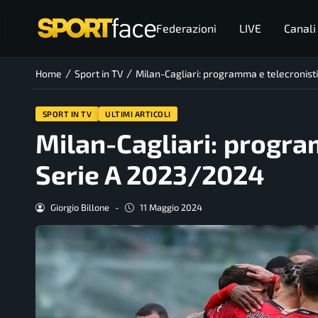
Federazioni
LIVE
Canali
/
/
Home
Sport in TV
Milan-Cagliari: programma e telecronist
SPORT IN TV
ULTIMI ARTICOLI
Milan-Cagliari: progra
Serie A 2023/2024
Giorgio Billone
-
11 Maggio 2024