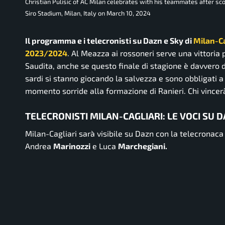
Christian Pulisic of AC Milan celebrates with his teammates after sc
Siro Stadium, Milan, Italy on March 10, 2024
Il programma e i telecronisti su Dazn e Sky di
Milan-Ca
2023/2024
. Al Meazza ai rossoneri serve una vittoria 
Saudita, anche se questo finale di stagione è davvero d
sardi si stanno giocando la salvezza e sono obbligati 
momento sorride alla formazione di Ranieri. Chi vincer
TELECRONISTI MILAN-CAGLIARI: LE VOCI SU D
Milan-Cagliari sarà visibile su Dazn con la telecronaca
Andrea
Marinozzi
e Luca
Marchegiani.