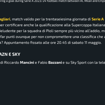
oring a goal during Serie A 2023/24 football match between AC Milan and Empo
gliari
, match valido per la trentaseiesima giornata di
Serie A
per certificare anche la qualificazione alla Supercoppa Italiana
eludente per la squadra di Pioli sempre più vicino all’addio, m
a far punti ovunque per non compromettere una classifica che 
à? Appuntamento fissato alle ore 20.45 di sabato 11 maggio.
AZN E SKY
 di Riccardo
Mancini
e Fabio
Bazzani
e su Sky Sport con la tel