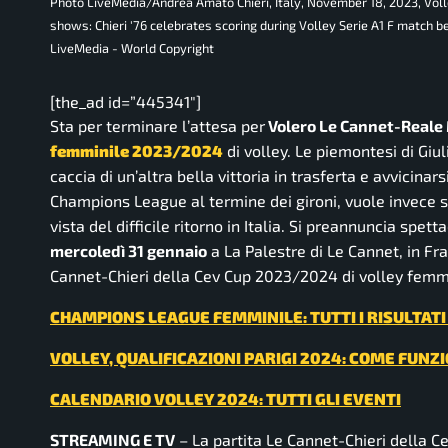
Photo LiveMedia/Andrea Amato Chieri, Italy, November 18, 2023, Voll
shows: Chieri '76 celebrates scoring during Volley Serie A1 F match b
LiveMedia - World Copyright
[the_ad id=”445341″]
Sta per terminare l’attesa per
Volero Le Cannet-Reale 
femminile 2023/2024
di volley. Le piemontesi di Giu
caccia di un’altra bella vittoria in trasferta e avvicina
Champions League al termine dei gironi, vuole invece sfr
vista del difficile ritorno in Italia. Si preannuncia spet
mercoledì 31 gennaio
a La Palestre di Le Cannet, in Fra
Cannet-Chieri della Cev Cup 2023/2024 di volley femmi
CHAMPIONS LEAGUE FEMMINILE: TUTTI I RISULTATI 
VOLLEY, QUALIFICAZIONI PARIGI 2024: COME FUN
CALENDARIO VOLLEY 2024: TUTTI GLI EVENTI
STREAMING E TV
– La partita Le Cannet-Chieri della C