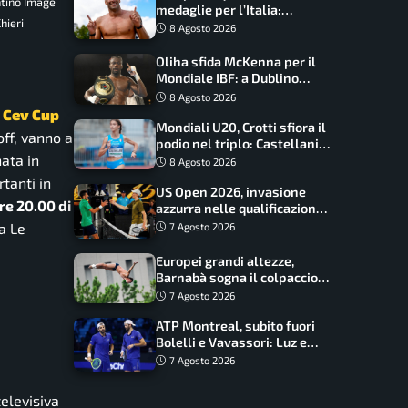
ntino Image
medaglie per l’Italia:
hieri
Paltrinieri guida la staffetta,
8 Agosto 2026
Barnabà sogna l’oro dalle
grandi altezze
Oliha sfida McKenna per il
Mondiale IBF: a Dublino
serve l’impresa nella tana
8 Agosto 2026
del lupo
a
Cev Cup
Mondiali U20, Crotti sfiora il
off, vanno a
podio nel triplo: Castellani
nata in
da record, Succo in finale
8 Agosto 2026
tanti in
US Open 2026, invasione
re 20.00 di
azzurra nelle qualificazioni:
17 italiani a caccia del main
ta Le
7 Agosto 2026
draw
Europei grandi altezze,
Barnabà sogna il colpaccio:
è leader a metà gara, Baraldi
7 Agosto 2026
ancora in corsa
ATP Montreal, subito fuori
Bolelli e Vavassori: Luz e
Matos fermano gli azzurri
7 Agosto 2026
elevisiva