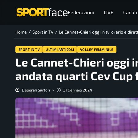
Federazioni
LIVE
Canali
/
/
Home
Sport in TV
Le Cannet-Chieri oggi in tv: orario e dir
SPORT IN TV
ULTIMI ARTICOLI
VOLLEY FEMMINILE
Le Cannet-Chieri oggi i
andata quarti Cev Cup
Deborah Sartori
-
31 Gennaio 2024