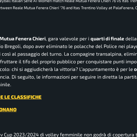
eyball Italian Serie A1 Women match Reale Mutua Fenera Chieri 76 vs Itas Tre
etween Reale Mutua Fenera Chieri '76 and Itas Trentino Volley at PalaFenera, C
Mutua Fenera Chieri
, gara valevole per i
quarti di finale
dell
lio Bregoli, dopo aver eliminato le polacche del Police nei play
rsi così al passaggio del turno. La compagine transalpina, elimi
uttare il tifo del proprio pubblico per conquistare punti impor
tacolo: chi si aggiudicherà la vittoria? L’appuntamento è per le
o
ncia. Di seguito, le informazioni per seguire in diretta la parti
nile.
E LE CLASSIFICHE
ZIONANO
ev Cup 2023/2024 di volley femminile non godrà di copertura t