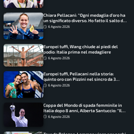
Chiara Pellacani: “Ogni medaglia d’oro ha
un significato diverso. Ho fatto il salto di
qualità”
6 Agosto 2026
Europei tuffi, Wang chiude ai piedi del
podio: Italia prima nel medagliere
6 Agosto 2026
Europei tuffi, Pellacani nella storia:
quinto oro con Pizzini nel sincro da 3
metri
6 Agosto 2026
Coppa del Mondo di spada femminile in
Italia dopo 8 anni, Alberta Santuccio: “Il
lavoro dà sempre i suoi frutti”
6 Agosto 2026