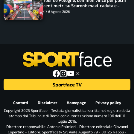
Tour de Pologne, Lemmen vince per pochi
centimetri su Scaroni: maxi-caduta e
tappa accorciata
6 Agosto 2026
Sportface TV
Contatti
Disclaimer
Homepage
Privacy policy
Copyright 2025 Sportface - Testata giornalistica iscritta nel registro della
stampa dal Tribunale di Roma con autorizzazione numero 106 dell’11
luglio 2016.
Direttore responsabile: Antonio Palmieri - Direttore editoriale Giovanni
Copertino - Editore: Sportfacetv Srl Viale Augusto 79 - 80125 Napoli -