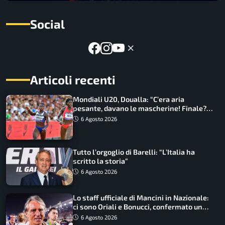
Social
Articoli recenti
Mondiali U20, Doualla: “C’era aria
pesante, davano le mascherine! Finale?
Non ho nulla da perdere”
6 Agosto 2026
Tutto l’orgoglio di Barelli: “L’Italia ha
scritto la storia”
6 Agosto 2026
Lo staff ufficiale di Mancini in Nazionale:
ci sono Oriali e Bonucci, confermato un
ritorno
6 Agosto 2026