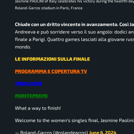
Jasmine PAOLINI of Italy celebrates his victory during the twelfth 
Roland-Garros stadium in Paris, France
Chiude con un dritto vincente in avanzamento. Così Ja
Andreeva e può sorridere verso il suo angolo: dodici a
finale a Parigi. Quattro games lasciati alla giovane rus
mondo.
LE INFORMAZIONI SULLA FINALE
PROGRAMMA E COPERTURA TV
TABELLONE
MONTEPREMI
What a way to finish!
Welcome to the women's singles final, Jasmine Paolini
— Roland-Garros (@rolandgarros)
June 6, 2024