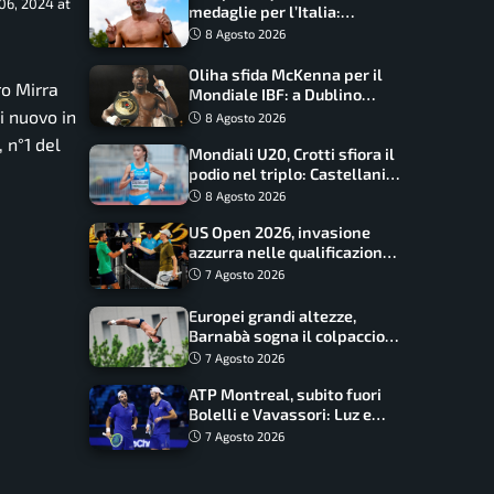
06, 2024 at
medaglie per l’Italia:
Paltrinieri guida la staffetta,
8 Agosto 2026
Barnabà sogna l’oro dalle
grandi altezze
Oliha sfida McKenna per il
o Mirra
Mondiale IBF: a Dublino
serve l’impresa nella tana
i nuovo in
8 Agosto 2026
del lupo
 n°1 del
Mondiali U20, Crotti sfiora il
podio nel triplo: Castellani
da record, Succo in finale
8 Agosto 2026
US Open 2026, invasione
azzurra nelle qualificazioni:
17 italiani a caccia del main
7 Agosto 2026
draw
Europei grandi altezze,
Barnabà sogna il colpaccio:
è leader a metà gara, Baraldi
7 Agosto 2026
ancora in corsa
ATP Montreal, subito fuori
Bolelli e Vavassori: Luz e
Matos fermano gli azzurri
7 Agosto 2026