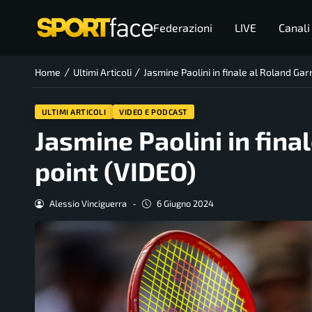
Federazioni
LIVE
Canali
/
/
Home
Ultimi Articoli
Jasmine Paolini in finale al Roland Gar
ULTIMI ARTICOLI
VIDEO E PODCAST
Jasmine Paolini in fina
point (VIDEO)
Alessio Vinciguerra
-
6 Giugno 2024