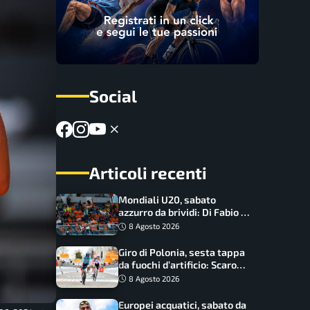
Social
Articoli recenti
Mondiali U20, sabato
azzurro da brividi: Di Fabio e
Inzoli sognano le medaglie,
8 Agosto 2026
Castellani e Succo in finale
Giro di Polonia, sesta tappa
da fuochi d’artificio: Scaroni
può attaccare la maglia di
8 Agosto 2026
Lemmen
Europei acquatici, sabato da