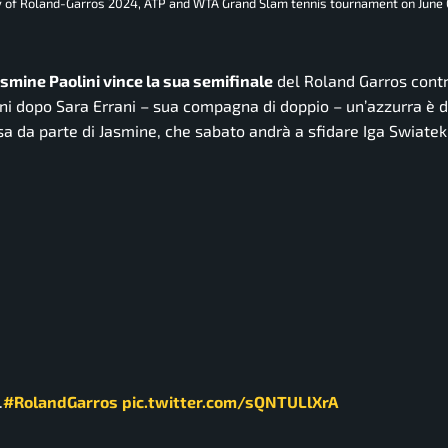
day of Roland-Garros 2024, ATP and WTA Grand Slam tennis tournament on June 
smine Paolini vince la sua semifinale
del Roland Garros contr
nni dopo Sara Errani – sua compagna di doppio – un’azzurra è d
sa da parte di Jasmine, che sabato andrà a sfidare Iga Swiatek,
.
#RolandGarros
pic.twitter.com/sQNTULlXrA