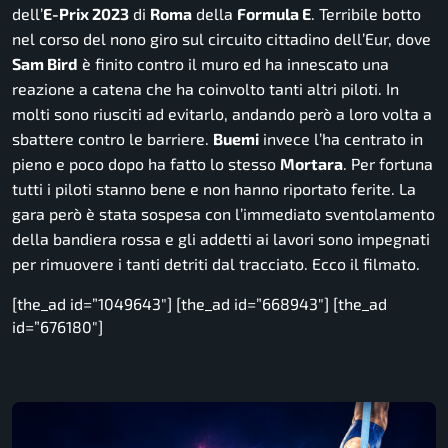
dell’
E-Prix 2023
di
Roma
della
Formula E
. Terribile botto
nel corso del nono giro sul circuito cittadino dell’Eur, dove
Sam Bird
è finito contro il muro ed ha innescato una
reazione a catena che ha coinvolto tanti altri piloti. In
molti sono riusciti ad evitarlo, andando però a loro volta a
sbattere contro le barriere.
Buemi
invece l’ha centrato in
pieno e poco dopo ha fatto lo stesso
Mortara
. Per fortuna
tutti i piloti stanno bene e non hanno riportato ferite. La
gara però è stata sospesa con l’immediato sventolamento
della bandiera rossa e gli addetti ai lavori sono impegnati
per rimuovere i tanti detriti dal tracciato. Ecco il filmato.
[the_ad id=”1049643″] [the_ad id=”668943″] [the_ad
id=”676180″]