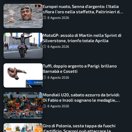
Europei nuoto, Senna d’argento: l’Italia
sfiora l’oro nella staffetta, Paltrinieri da
urlo, il bilancio azzurro
8 Agosto 2026
MotoGP: assolo di Martin nella Sprint di
Silverstone, trionfo totale Aprilia
8 Agosto 2026
Tuffi, doppio argento a Parigi: brillano
Barnabà e Cosetti
8 Agosto 2026
Mondiali U20, sabato azzurro da brividi:
Di Fabio e Inzoli sognano le medaglie,
Castellani e Succo in finale
8 Agosto 2026
Giro di Polonia, sesta tappa da fuochi
d’artificio: Scaroni può attaccare la