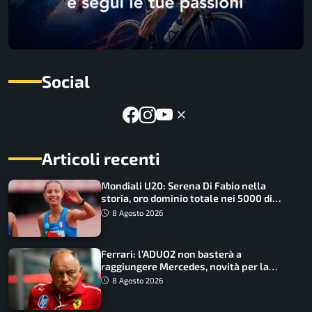
Social
Articoli recenti
Mondiali U20: Serena Di Fabio nella
storia, oro dominio totale nei 5000 di
marcia
8 Agosto 2026
Ferrari: l’ADUO2 non basterà a
raggiungere Mercedes, novità per la
Macarena
8 Agosto 2026