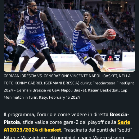
GERMANI BRESCIA VS. GENERAZIONE VINCENTE NAPOLI BASKET, NELLA
FOTO KENNY GABRIEL (GERMANI BRESCIA) during Frecciarossa FinalEight
2024 - Germani Brescia vs GeVi Napoli Basket, Italian Basketball Cup
Men match in Turin, Italy, February 15 2024
Il programma, l’orario e come vedere in diretta
Brescia-
Pistoia
, sfida valida come gara-2 dei playoff della
Serie
A1 2023/2024
di
basket
. Trascinata dai punti dei “soliti”
Bilan e Massinburg, gli uomini di coach Magro si sono