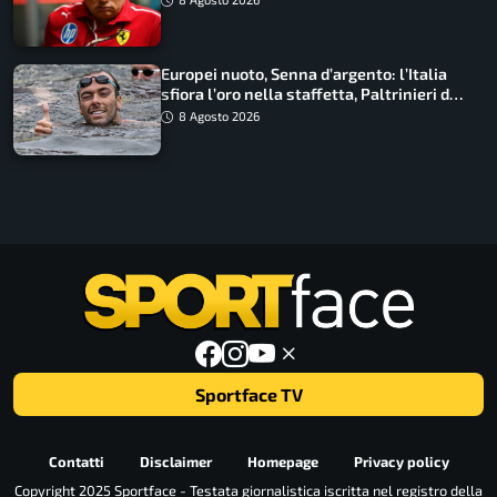
Europei nuoto, Senna d’argento: l’Italia
sfiora l’oro nella staffetta, Paltrinieri da
urlo, il bilancio azzurro
8 Agosto 2026
Sportface TV
Contatti
Disclaimer
Homepage
Privacy policy
Copyright 2025 Sportface - Testata giornalistica iscritta nel registro della