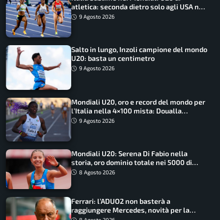
atletica: seconda dietro solo agli USA nel
medagliere
9 Agosto 2026
Salto in lungo, Inzoli campione del mondo
U20: basta un centimetro
9 Agosto 2026
Mondiali U20, oro e record del mondo per
l’Italia nella 4×100 mista: Doualla
straordinaria
9 Agosto 2026
Mondiali U20: Serena Di Fabio nella
storia, oro dominio totale nei 5000 di
marcia
8 Agosto 2026
Ferrari: l’ADUO2 non basterà a
raggiungere Mercedes, novità per la
Macarena
8 Agosto 2026