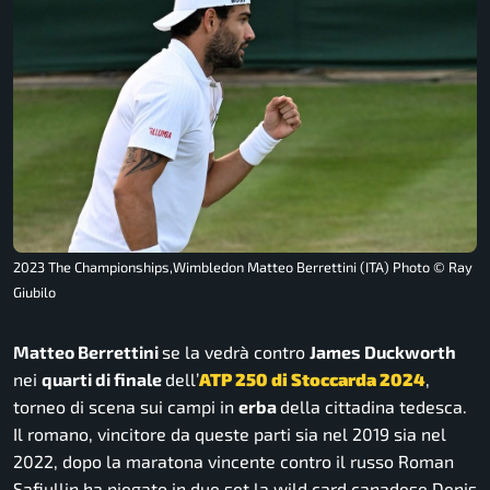
2023 The Championships,Wimbledon Matteo Berrettini (ITA) Photo © Ray
Giubilo
Matteo Berrettini
se la vedrà contro
James Duckworth
nei
quarti di finale
dell’
ATP 250 di Stoccarda 2024
,
torneo di scena sui campi in
erba
della cittadina tedesca.
Il romano, vincitore da queste parti sia nel 2019 sia nel
2022, dopo la maratona vincente contro il russo Roman
Safiullin ha piegato in due set la wild card canadese Denis