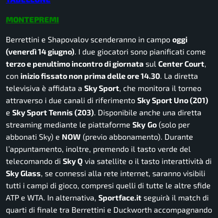
MONTEPREMI
Berrettini e Shapovalov scenderanno in campo
oggi
(venerdì 14 giugno
)
. I due giocatori sono pianificati come
terzo e penultimo incontro di giornata
sul
Center Court
,
con
inizio fissato non prima delle ore 14.30
. La diretta
televisiva è affidata a
Sky Sport
, che monitora il torneo
attraverso i due canali di riferimento
Sky Sport Uno (201)
e
Sky Sport Tennis (203)
. Disponibile anche una diretta
streaming mediante le piattaforme
Sky
Go
(solo per
abbonati Sky) e
NOW
(previo abbonamento).
Durante
l’appuntamento, inoltre, premendo il tasto verde del
telecomando di
Sky Q
via satellite o il tasto interattività di
Sky Glass
, se connessi alla rete internet, saranno visibili
tutti i campi di gioco, compresi quelli di tutte le altre sfide
ATP e WTA. In alternativa,
Sportface.it
seguirà il match di
quarti di finale tra Berrettini e Duckworth accompagnando