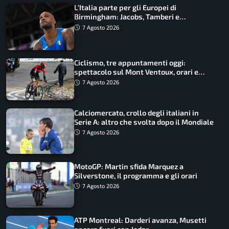
L’Italia parte per gli Europei di
Birmingham: Jacobs, Tamberi e
Battocletti guidano una spedizione
7 Agosto 2026
record
Ciclismo, tre appuntamenti oggi:
spettacolo sul Mont Ventoux, orari e
come vederli
7 Agosto 2026
Calciomercato, crollo degli italiani in
Serie A: altro che svolta dopo il Mondiale
7 Agosto 2026
MotoGP: Martin sfida Marquez a
Silverstone, il programma e gli orari
7 Agosto 2026
ATP Montreal: Darderi avanza, Musetti