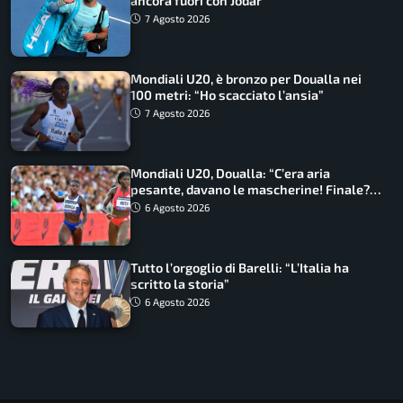
ancora fuori con Jodar
7 Agosto 2026
Mondiali U20, è bronzo per Doualla nei
100 metri: “Ho scacciato l’ansia”
7 Agosto 2026
Mondiali U20, Doualla: “C’era aria
pesante, davano le mascherine! Finale?
Non ho nulla da perdere”
6 Agosto 2026
Tutto l’orgoglio di Barelli: “L’Italia ha
scritto la storia”
6 Agosto 2026