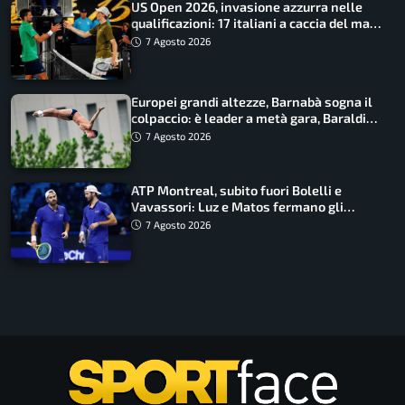
US Open 2026, invasione azzurra nelle
qualificazioni: 17 italiani a caccia del main
draw
7 Agosto 2026
Europei grandi altezze, Barnabà sogna il
colpaccio: è leader a metà gara, Baraldi
ancora in corsa
7 Agosto 2026
ATP Montreal, subito fuori Bolelli e
Vavassori: Luz e Matos fermano gli
azzurri
7 Agosto 2026