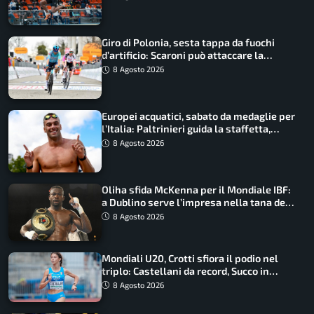
Giro di Polonia, sesta tappa da fuochi
d’artificio: Scaroni può attaccare la
maglia di Lemmen
8 Agosto 2026
Europei acquatici, sabato da medaglie per
l’Italia: Paltrinieri guida la staffetta,
Barnabà sogna l’oro dalle grandi altezze
8 Agosto 2026
Oliha sfida McKenna per il Mondiale IBF:
a Dublino serve l’impresa nella tana del
lupo
8 Agosto 2026
Mondiali U20, Crotti sfiora il podio nel
triplo: Castellani da record, Succo in
finale
8 Agosto 2026