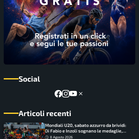
Social
Articoli recenti
Mondiali U20, sabato azzurro da brividi:
Di Fabio e Inzoli sognano le medaglie,
Castellani e Succo in finale
8 Agosto 2026